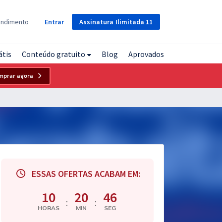
Assinatura
Ilimitada
11
endimento
Entrar
átis
Conteúdo gratuito
Blog
Aprovados
mprar agora
ESSAS OFERTAS ACABAM EM:
10
20
45
:
:
HORAS
MIN
SEG