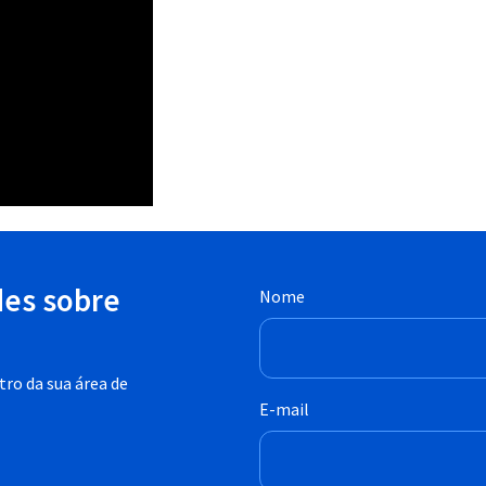
des sobre
Nome
ro da sua área de
E-mail