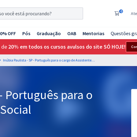
0
At
20% OFF
Pós
Graduação
OAB
Mentorias
Questões gr
 de
20% em todos os cursos avulsos do site SÓ HOJE!
Co
Inúbia Paulista - SP - Português para o cargo de Assistente Social
 - Português para o
 Social