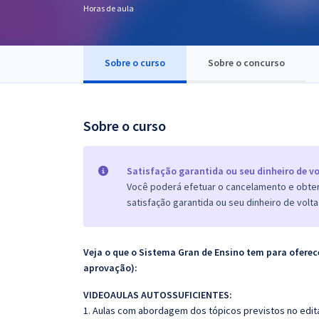
Horas de aula
Pós
Graduação
Sobre o curso
Sobre o concurso
OAB
Mentorias
Sobre o curso
Questões grátis
Satisfação garantida ou seu dinheiro de vo
Conteúdo gratuito
Você poderá efetuar o cancelamento e obter 
satisfação garantida ou seu dinheiro de volta
Blog
Aprovados
Veja o que o Sistema Gran de Ensino tem para ofer
aprovação):
Atendimento
VIDEOAULAS AUTOSSUFICIENTES:
1. Aulas com abordagem dos tópicos previstos no edita