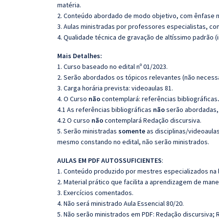
matéria.
2. Conteúdo abordado de modo objetivo, com ênfase n
3. Aulas ministradas por professores especialistas, co
4. Qualidade técnica de gravação de altíssimo padrão 
Mais Detalhes:
1. Curso baseado no edital nº 01/2023.
2. Serão abordados os tópicos relevantes (não necessa
3. Carga horária prevista: videoaulas 81.
4. O Curso
não
contemplará: referências bibliográficas
4.1 As referências bibliográficas
não
serão abordadas, 
4.2 O curso
não
contemplará Redação discursiva.
5. Serão ministradas
somente
as disciplinas/videoaula
mesmo constando no edital, não serão ministrados.
AULAS EM PDF AUTOSSUFICIENTES
:
1. Conteúdo produzido por mestres especializados na 
2. Material prático que facilita a aprendizagem de mane
3. Exercícios comentados.
4. Não será ministrado Aula Essencial 80/20.
5. Não serão ministrados em PDF: Redação discursiva; 