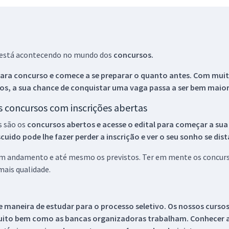
ue está acontecendo no mundo dos
concursos.
ara concurso e comece a se preparar o quanto antes. Com muita
os, a sua chance de conquistar uma vaga passa a ser bem maior
os concursos com inscrições abertas
s são os
concursos abertos e acesse o edital para começar a sua
ido pode lhe fazer perder a inscrição e ver o seu sonho se dis
 em andamento e até mesmo os previstos. Ter em mente os concurso
ais qualidade.
 maneira de estudar para o processo seletivo. Os nossos curso
uito bem como as bancas organizadoras trabalham. Conhecer a