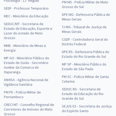
Psicologia - 12ª Região
PM MS - Polícia Militar de Mato
Grosso do Sul
SEDF - Professor Temporário
DPE MG - Defensoria Pública de
MEC - Ministério da Educação
Minas Gerais
SEDUC/MT - Secretaria de
TJ MG - Tribunal de Justiça de
Estado de Educação, Esporte e
Minas Gerais
Lazer do estado de Mato
Grosso
CGDF - Controladoria Geral do
Distrito Federal
MME - Ministério de Minas e
Energia
DPE RS - Defensoria Pública do
Estado do Rio Grande do Sul
MP GO - Ministério Público do
Estado de Goiás - Secretário
MP SP - Ministério Público do
Auxiliar da Comarca de
Estado de São Paulo
Itapuranga
PM SC - Polícia Militar de Santa
ANVISA - Agência Nacional de
Catarina
Vigilância Sanitária
SEDUC RS - Secretaria de
PM PE - Polícia Militar de
Estado da Educação do Rio
Pernambuco
Grande do Sul
CRECI MT - Conselho Regional de
SEJUS ES - Secretaria da Justiça
Corretores de Imóveis do Mato
do Espírito Santo
Grosso