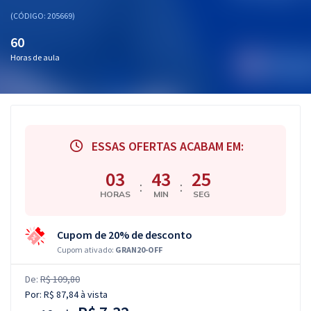
(CÓDIGO: 205669)
60
Horas de aula
ESSAS OFERTAS ACABAM EM:
03
43
24
:
:
HORAS
MIN
SEG
Cupom de 20% de desconto
Cupom ativado:
GRAN20-OFF
De:
R$ 109,80
Por:
R$ 87,84
à vista