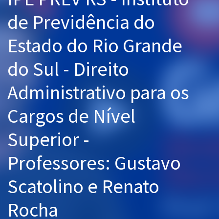
Pós
de Previdência do
Graduação
Estado do Rio Grande
OAB
do Sul - Direito
Mentorias
Administrativo para os
Questões grátis
Cargos de Nível
Conteúdo gratuito
Superior -
Blog
Professores: Gustavo
Aprovados
Scatolino e Renato
Atendimento
Rocha