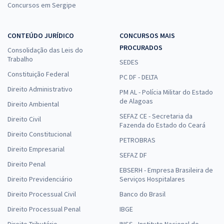
Concursos em Sergipe
CONTEÚDO JURÍDICO
CONCURSOS MAIS
PROCURADOS
Consolidação das Leis do
Trabalho
SEDES
Constituição Federal
PC DF - DELTA
Direito Administrativo
PM AL - Polícia Militar do Estado
de Alagoas
Direito Ambiental
SEFAZ CE - Secretaria da
Direito Civil
Fazenda do Estado do Ceará
Direito Constitucional
PETROBRAS
Direito Empresarial
SEFAZ DF
Direito Penal
EBSERH - Empresa Brasileira de
Direito Previdenciário
Serviços Hospitalares
Direito Processual Civil
Banco do Brasil
Direito Processual Penal
IBGE
Direito Tributário
INSS - Instituto Nacional do