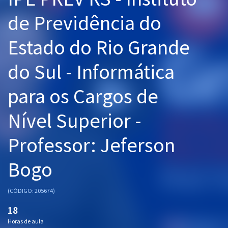
Pós
de Previdência do
Graduação
Estado do Rio Grande
OAB
do Sul - Informática
Mentorias
para os Cargos de
Questões grátis
Nível Superior -
Conteúdo gratuito
Professor: Jeferson
Blog
Bogo
Aprovados
(CÓDIGO: 205674)
Atendimento
18
Horas de aula