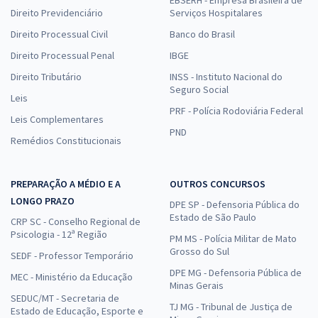
EBSERH - Empresa Brasileira de
Direito Previdenciário
Serviços Hospitalares
Direito Processual Civil
Banco do Brasil
Direito Processual Penal
IBGE
Direito Tributário
INSS - Instituto Nacional do
Seguro Social
Leis
PRF - Polícia Rodoviária Federal
Leis Complementares
PND
Remédios Constitucionais
PREPARAÇÃO A MÉDIO E A
OUTROS CONCURSOS
LONGO PRAZO
DPE SP - Defensoria Pública do
Estado de São Paulo
CRP SC - Conselho Regional de
Psicologia - 12ª Região
PM MS - Polícia Militar de Mato
Grosso do Sul
SEDF - Professor Temporário
DPE MG - Defensoria Pública de
MEC - Ministério da Educação
Minas Gerais
SEDUC/MT - Secretaria de
TJ MG - Tribunal de Justiça de
Estado de Educação, Esporte e