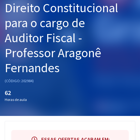
Direito Constitucional
Pós
para o cargo de
Graduação
Auditor Fiscal -
OAB
Professor Aragonê
Mentorias
Fernandes
Questões grátis
Conteúdo gratuito
(CÓDIGO: 202984)
Blog
62
Horas de aula
Aprovados
Atendimento
ESSAS OFERTAS ACABAM EM: