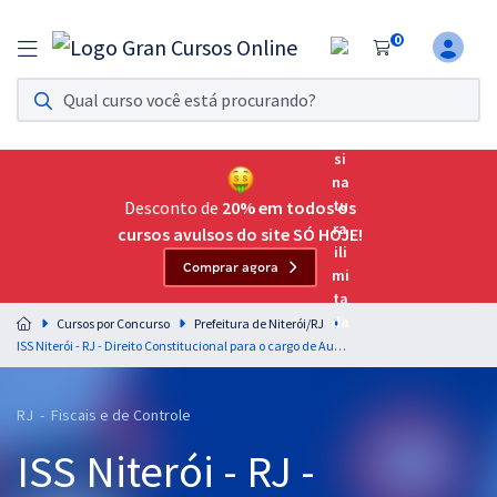
0
Assinatura Ilimitada 11
Acesso a todos os cursos. Teste grátis por 7 dias!
Assinatura OAB Até Passar
Acesso ilimitado a toda preparação para o Exame da
Desconto de
20% em todos os
Ordem, até você passar!
cursos avulsos do site SÓ HOJE!
Comprar agora
Residências Multiprofissionais
Preparação completa e intensiva para as principais
Cursos por Concurso
Prefeitura de Niterói/RJ
residências em saúde do Brasil
ISS Niterói - RJ - Direito Constitucional para o cargo de Auditor Fiscal - Professor Aragonê Fernandes
Concursos
RJ - Fiscais e de Controle
Assinatura Ilimitada
ISS Niterói - RJ -
Cursos 20% OFF