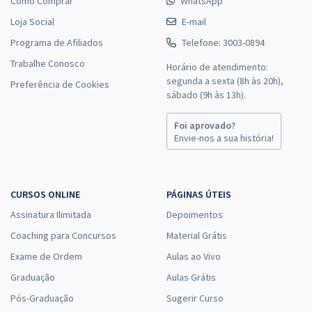
Como Comprar
WhatsApp
Loja Social
E-mail
Programa de Afiliados
Telefone: 3003-0894
Trabalhe Conosco
Horário de atendimento:
segunda a sexta (8h às 20h),
Preferência de Cookies
sábado (9h às 13h).
Foi aprovado?
Envie-nos a sua história!
CURSOS ONLINE
PÁGINAS ÚTEIS
Assinatura Ilimitada
Depoimentos
Coaching para Concursos
Material Grátis
Exame de Ordem
Aulas ao Vivo
Graduação
Aulas Grátis
Pós-Graduação
Sugerir Curso