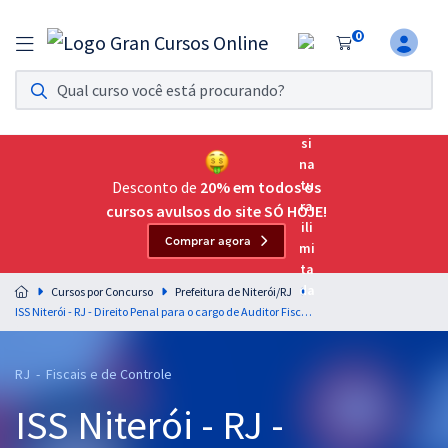
0
Assinatura Ilimitada 11
Acesso a todos os cursos. Teste grátis por 7 dias!
Assinatura OAB Até Passar
Acesso ilimitado a toda preparação para o Exame da
Desconto de
20% em todos os
Ordem, até você passar!
cursos avulsos do site SÓ HOJE!
Comprar agora
Residências Multiprofissionais
Preparação completa e intensiva para as principais
Cursos por Concurso
Prefeitura de Niterói/RJ
residências em saúde do Brasil
ISS Niterói - RJ - Direito Penal para o cargo de Auditor Fiscal - Professor Érico Palazzo
Concursos
RJ - Fiscais e de Controle
Assinatura Ilimitada
ISS Niterói - RJ -
Cursos 20% OFF