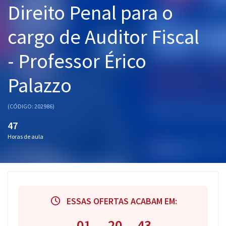
Direito Penal para o
Pós
cargo de Auditor Fiscal
Graduação
- Professor Érico
OAB
Palazzo
Mentorias
Questões grátis
(CÓDIGO: 202986)
47
Conteúdo gratuito
Horas de aula
Blog
Aprovados
Atendimento
ESSAS OFERTAS ACABAM EM:
01
20
42