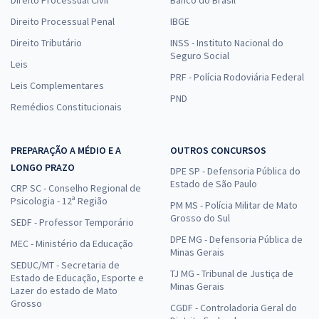
Direito Processual Civil
Banco do Brasil
Direito Processual Penal
IBGE
Direito Tributário
INSS - Instituto Nacional do
Seguro Social
Leis
PRF - Polícia Rodoviária Federal
Leis Complementares
PND
Remédios Constitucionais
PREPARAÇÃO A MÉDIO E A
OUTROS CONCURSOS
LONGO PRAZO
DPE SP - Defensoria Pública do
Estado de São Paulo
CRP SC - Conselho Regional de
Psicologia - 12ª Região
PM MS - Polícia Militar de Mato
Grosso do Sul
SEDF - Professor Temporário
DPE MG - Defensoria Pública de
MEC - Ministério da Educação
Minas Gerais
SEDUC/MT - Secretaria de
TJ MG - Tribunal de Justiça de
Estado de Educação, Esporte e
Minas Gerais
Lazer do estado de Mato
Grosso
CGDF - Controladoria Geral do