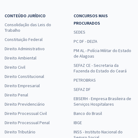
CONTEÚDO JURÍDICO
CONCURSOS MAIS
PROCURADOS
Consolidação das Leis do
Trabalho
SEDES
Constituição Federal
PC DF - DELTA
Direito Administrativo
PM AL - Polícia Militar do Estado
de Alagoas
Direito Ambiental
SEFAZ CE - Secretaria da
Direito Civil
Fazenda do Estado do Ceará
Direito Constitucional
PETROBRAS
Direito Empresarial
SEFAZ DF
Direito Penal
EBSERH - Empresa Brasileira de
Direito Previdenciário
Serviços Hospitalares
Direito Processual Civil
Banco do Brasil
Direito Processual Penal
IBGE
Direito Tributário
INSS - Instituto Nacional do
Seguro Social