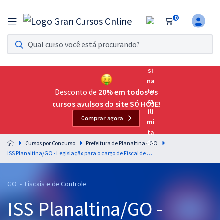
0
Assinatura Ilimitada 11
Acesso a todos os cursos. Teste grátis por 7 dias!
Assinatura OAB Até Passar
Acesso ilimitado a toda preparação para o Exame da
Desconto de
20% em todos os
Ordem, até você passar!
cursos avulsos do site SÓ HOJE!
Comprar agora
Residências Multiprofissionais
Preparação completa e intensiva para as principais
Cursos por Concurso
Prefeitura de Planaltina - GO
residências em saúde do Brasil
ISS Planaltina/GO - Legislação para o cargo de Fiscal de Tributos - Professor Aragonê Fernandes & PDF Professor Luciano Dutra
Concursos
GO - Fiscais e de Controle
Assinatura Ilimitada
ISS Planaltina/GO -
Cursos 20% OFF