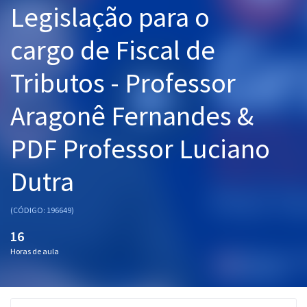
Legislação para o
Pós
cargo de Fiscal de
Graduação
Tributos - Professor
OAB
Aragonê Fernandes &
Mentorias
PDF Professor Luciano
Questões grátis
Conteúdo gratuito
Dutra
Blog
(CÓDIGO: 196649)
Aprovados
16
Horas de aula
Atendimento