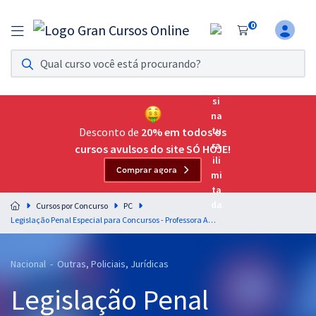
0
Assinatura Ilimitada 11
Acesso a todos os cursos. Teste grátis por 7 dias!
Assinatura OAB Até Passar
Acesso ilimitado a toda preparação para o Exame da
Desconto de
20% em todos os
Ordem, até você passar!
cursos avulsos do site SÓ HOJE!
Comprar agora
Residências Multiprofissionais
Preparação completa e intensiva para as principais
Cursos por Concurso
PC
residências em saúde do Brasil
Legislação Penal Especial para Concursos - Professora Amanda Palácio
Concursos
Nacional - Outras, Policiais, Jurídicas
Assinatura Ilimitada
Legislação Penal
Cursos 20% OFF