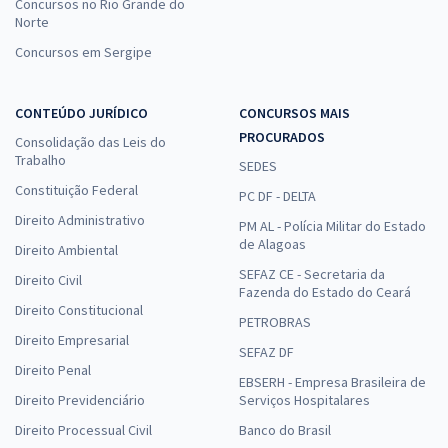
Concursos no Rio Grande do
Norte
Concursos em Sergipe
CONTEÚDO JURÍDICO
CONCURSOS MAIS
PROCURADOS
Consolidação das Leis do
Trabalho
SEDES
Constituição Federal
PC DF - DELTA
Direito Administrativo
PM AL - Polícia Militar do Estado
de Alagoas
Direito Ambiental
SEFAZ CE - Secretaria da
Direito Civil
Fazenda do Estado do Ceará
Direito Constitucional
PETROBRAS
Direito Empresarial
SEFAZ DF
Direito Penal
EBSERH - Empresa Brasileira de
Direito Previdenciário
Serviços Hospitalares
Direito Processual Civil
Banco do Brasil