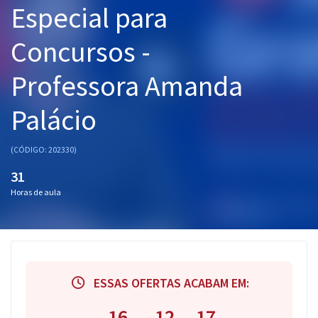
Especial para
Pós
Concursos -
Graduação
Professora Amanda
OAB
Palácio
Mentorias
Questões grátis
(CÓDIGO: 202330)
31
Conteúdo gratuito
Horas de aula
Blog
Aprovados
Atendimento
ESSAS OFERTAS ACABAM EM:
16
12
16