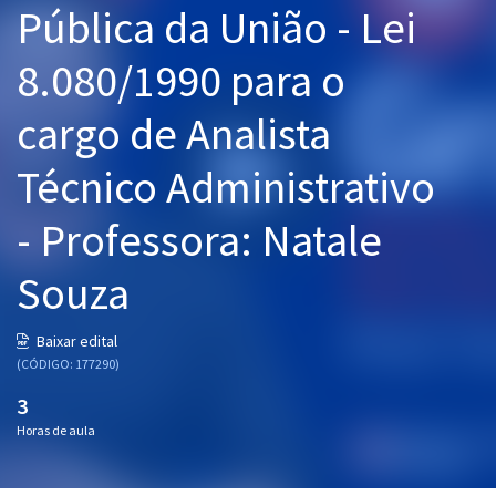
Pública da União - Lei
Pós
8.080/1990 para o
Graduação
cargo de Analista
OAB
Técnico Administrativo
Mentorias
- Professora: Natale
Questões grátis
Conteúdo gratuito
Souza
Blog
Baixar edital
Aprovados
(CÓDIGO: 177290)
3
Atendimento
Horas de aula