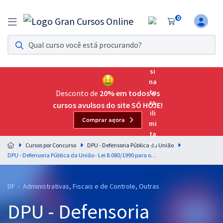
0
Assinatura Ilimitada 11
Acesso a todos os cursos. Teste grátis por 7 dias!
Assinatura OAB Até Passar
Acesso ilimitado a toda preparação para o Exame da
Desconto de
20% em todos os
Ordem, até você passar!
cursos avulsos do site SÓ HOJE!
Comprar agora
Residências Multiprofissionais
Preparação completa e intensiva para as principais
Cursos por Concurso
DPU - Defensoria Pública da União
residências em saúde do Brasil
DPU - Defensoria Pública da União - Lei 8.080/1990 para o cargo de Analista Técnico Administrativo - Professora: Natale Souza
Concursos
DF - Administrativas, Fiscais e de Controle, Outras
Assinatura Ilimitada
DPU - Defensoria
Cursos 20% OFF