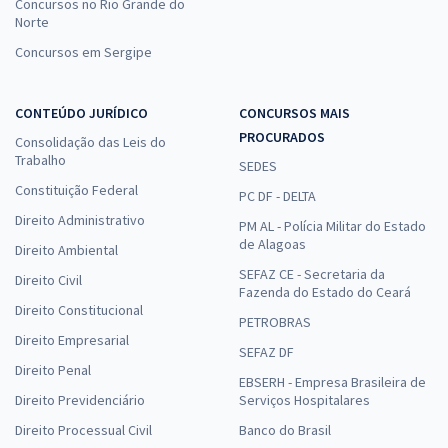
Concursos no Rio Grande do
Norte
Concursos em Sergipe
CONTEÚDO JURÍDICO
CONCURSOS MAIS
PROCURADOS
Consolidação das Leis do
Trabalho
SEDES
Constituição Federal
PC DF - DELTA
Direito Administrativo
PM AL - Polícia Militar do Estado
de Alagoas
Direito Ambiental
SEFAZ CE - Secretaria da
Direito Civil
Fazenda do Estado do Ceará
Direito Constitucional
PETROBRAS
Direito Empresarial
SEFAZ DF
Direito Penal
EBSERH - Empresa Brasileira de
Direito Previdenciário
Serviços Hospitalares
Direito Processual Civil
Banco do Brasil