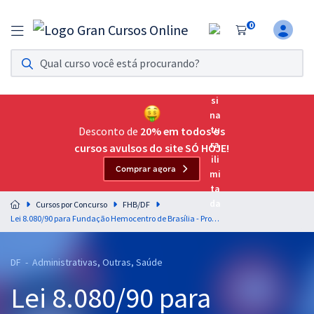
0
Assinatura Ilimitada 11
Acesso a todos os cursos. Teste grátis por 7 dias!
Assinatura OAB Até Passar
Acesso ilimitado a toda preparação para o Exame da
Desconto de
20% em todos os
Ordem, até você passar!
cursos avulsos do site SÓ HOJE!
Comprar agora
Residências Multiprofissionais
Preparação completa e intensiva para as principais
Cursos por Concurso
FHB/DF
residências em saúde do Brasil
Lei 8.080/90 para Fundação Hemocentro de Brasília - Professora Natale Souza
Concursos
DF - Administrativas, Outras, Saúde
Assinatura Ilimitada
Lei 8.080/90 para
Cursos 20% OFF