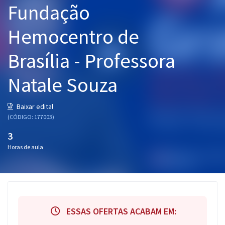
Fundação
Pós
Hemocentro de
Graduação
Brasília - Professora
OAB
Natale Souza
Mentorias
Questões grátis
Baixar edital
(CÓDIGO: 177003)
Conteúdo gratuito
3
Blog
Horas de aula
Aprovados
Atendimento
ESSAS OFERTAS ACABAM EM: