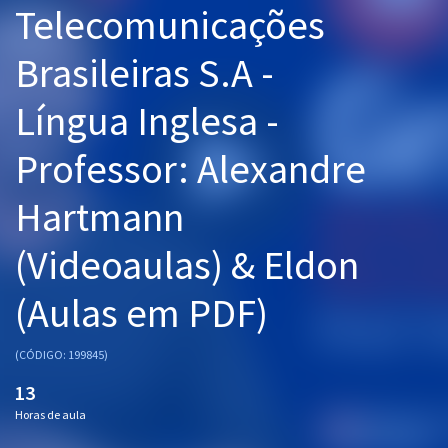
Telecomunicações
Pós
Brasileiras S.A -
Graduação
Língua Inglesa -
OAB
Professor: Alexandre
Mentorias
Hartmann
Questões grátis
Conteúdo gratuito
(Videoaulas) & Eldon
Blog
(Aulas em PDF)
Aprovados
(CÓDIGO: 199845)
Atendimento
13
Horas de aula