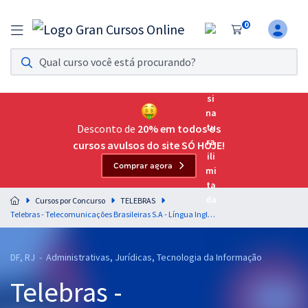
0
Assinatura Ilimitada 11
Acesso a todos os cursos. Teste grátis por 7 dias!
Assinatura OAB Até Passar
Acesso ilimitado a toda preparação para o Exame da
Desconto de
20% em todos os
Ordem, até você passar!
cursos avulsos do site SÓ HOJE!
Comprar agora
Residências Multiprofissionais
Preparação completa e intensiva para as principais
Cursos por Concurso
TELEBRAS
residências em saúde do Brasil
Telebras - Telecomunicações Brasileiras S.A - Língua Inglesa - Professor: Alexandre Hartmann (Videoaulas) & Eldon (Aulas em PDF)
Concursos
DF, RJ - Administrativas, Jurídicas, Tecnologia da Informação
Assinatura Ilimitada
Telebras -
Cursos 20% OFF