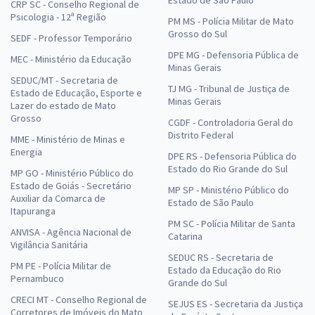
CRP SC - Conselho Regional de
Psicologia - 12ª Região
PM MS - Polícia Militar de Mato
Grosso do Sul
SEDF - Professor Temporário
DPE MG - Defensoria Pública de
MEC - Ministério da Educação
Minas Gerais
SEDUC/MT - Secretaria de
TJ MG - Tribunal de Justiça de
Estado de Educação, Esporte e
Minas Gerais
Lazer do estado de Mato
Grosso
CGDF - Controladoria Geral do
Distrito Federal
MME - Ministério de Minas e
Energia
DPE RS - Defensoria Pública do
Estado do Rio Grande do Sul
MP GO - Ministério Público do
Estado de Goiás - Secretário
MP SP - Ministério Público do
Auxiliar da Comarca de
Estado de São Paulo
Itapuranga
PM SC - Polícia Militar de Santa
ANVISA - Agência Nacional de
Catarina
Vigilância Sanitária
SEDUC RS - Secretaria de
PM PE - Polícia Militar de
Estado da Educação do Rio
Pernambuco
Grande do Sul
CRECI MT - Conselho Regional de
SEJUS ES - Secretaria da Justiça
Corretores de Imóveis do Mato