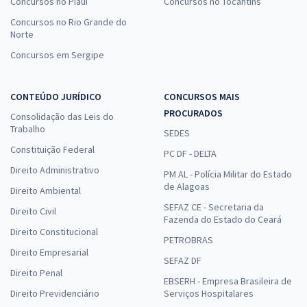
Concursos no Piauí
Concursos no Tocantins
Concursos no Rio Grande do
Norte
Concursos em Sergipe
CONTEÚDO JURÍDICO
CONCURSOS MAIS
PROCURADOS
Consolidação das Leis do
Trabalho
SEDES
Constituição Federal
PC DF - DELTA
Direito Administrativo
PM AL - Polícia Militar do Estado
de Alagoas
Direito Ambiental
SEFAZ CE - Secretaria da
Direito Civil
Fazenda do Estado do Ceará
Direito Constitucional
PETROBRAS
Direito Empresarial
SEFAZ DF
Direito Penal
EBSERH - Empresa Brasileira de
Direito Previdenciário
Serviços Hospitalares