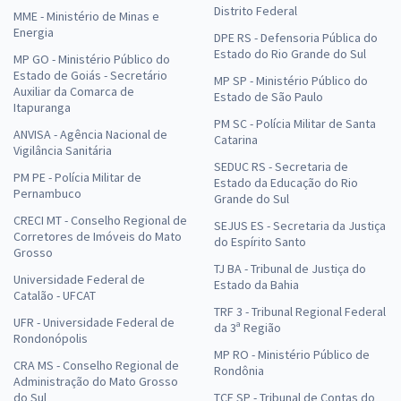
Distrito Federal
MME - Ministério de Minas e
Energia
DPE RS - Defensoria Pública do
Estado do Rio Grande do Sul
MP GO - Ministério Público do
Estado de Goiás - Secretário
MP SP - Ministério Público do
Auxiliar da Comarca de
Estado de São Paulo
Itapuranga
PM SC - Polícia Militar de Santa
ANVISA - Agência Nacional de
Catarina
Vigilância Sanitária
SEDUC RS - Secretaria de
PM PE - Polícia Militar de
Estado da Educação do Rio
Pernambuco
Grande do Sul
CRECI MT - Conselho Regional de
SEJUS ES - Secretaria da Justiça
Corretores de Imóveis do Mato
do Espírito Santo
Grosso
TJ BA - Tribunal de Justiça do
Universidade Federal de
Estado da Bahia
Catalão - UFCAT
TRF 3 - Tribunal Regional Federal
UFR - Universidade Federal de
da 3ª Região
Rondonópolis
MP RO - Ministério Público de
CRA MS - Conselho Regional de
Rondônia
Administração do Mato Grosso
do Sul
TCE SP - Tribunal de Contas do