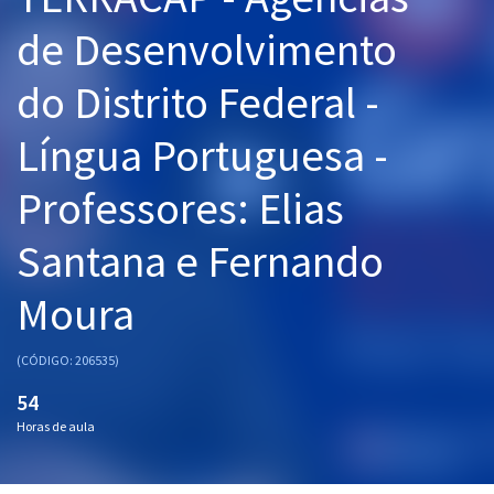
Pós
de Desenvolvimento
Graduação
do Distrito Federal -
OAB
Língua Portuguesa -
Mentorias
Professores: Elias
Questões grátis
Santana e Fernando
Conteúdo gratuito
Moura
Blog
Aprovados
(CÓDIGO: 206535)
54
Atendimento
Horas de aula