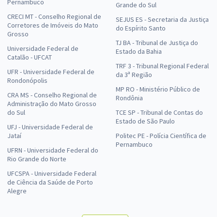
Pernambuco
Grande do Sul
CRECI MT - Conselho Regional de
SEJUS ES - Secretaria da Justiça
Corretores de Imóveis do Mato
do Espírito Santo
Grosso
TJ BA - Tribunal de Justiça do
Universidade Federal de
Estado da Bahia
Catalão - UFCAT
TRF 3 - Tribunal Regional Federal
UFR - Universidade Federal de
da 3ª Região
Rondonópolis
MP RO - Ministério Público de
CRA MS - Conselho Regional de
Rondônia
Administração do Mato Grosso
do Sul
TCE SP - Tribunal de Contas do
Estado de São Paulo
UFJ - Universidade Federal de
Jataí
Politec PE - Polícia Científica de
Pernambuco
UFRN - Universidade Federal do
Rio Grande do Norte
UFCSPA - Universidade Federal
de Ciência da Saúde de Porto
Alegre