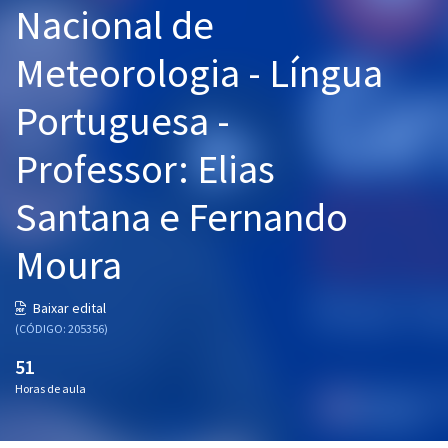
Nacional de
Pós
Meteorologia - Língua
Graduação
Portuguesa -
OAB
Professor: Elias
Mentorias
Santana e Fernando
Questões grátis
Conteúdo gratuito
Moura
Blog
Baixar edital
Aprovados
(CÓDIGO: 205356)
51
Atendimento
Horas de aula