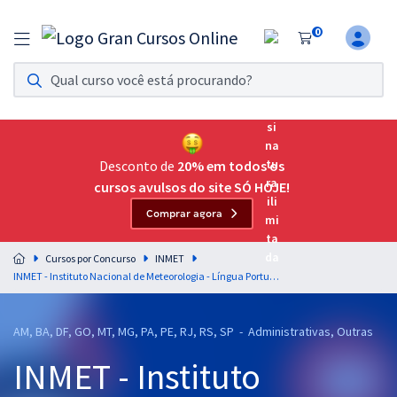
0
Assinatura Ilimitada 11
Acesso a todos os cursos. Teste grátis por 7 dias!
Assinatura OAB Até Passar
Acesso ilimitado a toda preparação para o Exame da
Desconto de
20% em todos os
Ordem, até você passar!
cursos avulsos do site SÓ HOJE!
Comprar agora
Residências Multiprofissionais
Preparação completa e intensiva para as principais
Cursos por Concurso
INMET
residências em saúde do Brasil
INMET - Instituto Nacional de Meteorologia - Língua Portuguesa - Professor: Elias Santana e Fernando Moura
Concursos
AM, BA, DF, GO, MT, MG, PA, PE, RJ, RS, SP - Administrativas, Outras
Assinatura Ilimitada
INMET - Instituto
Cursos 20% OFF