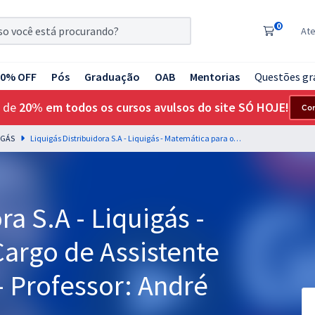
0
At
20% OFF
Pós
Graduação
OAB
Mentorias
Questões gr
 de
20% em todos os cursos avulsos do site SÓ HOJE!
Co
UIGÁS
Liquigás Distribuidora S.A - Liquigás - Matemática para o Cargo de Assistente Administrativo (A) I - Professor: André Arruda
ra S.A - Liquigás -
argo de Assistente
 - Professor: André