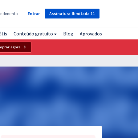
Assinatura
Ilimitada
11
endimento
Entrar
átis
Conteúdo gratuito
Blog
Aprovados
mprar agora