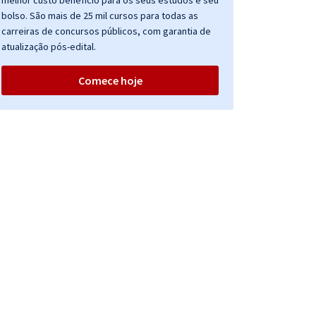
melhor custo benefício para os seus estudos e seu
bolso. São mais de 25 mil cursos para todas as
carreiras de concursos públicos, com garantia de
atualização pós-edital.
Comece hoje