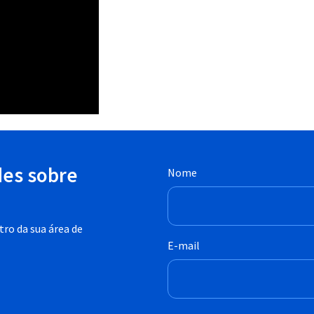
des sobre
Nome
ro da sua área de
E-mail