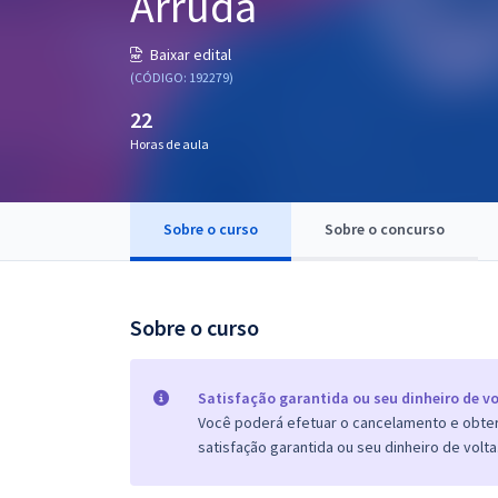
Arruda
Pós
Baixar edital
Graduação
(CÓDIGO: 192279)
22
OAB
Horas de aula
Mentorias
Sobre o curso
Sobre o concurso
Questões grátis
Conteúdo gratuito
Blog
Sobre o curso
Aprovados
Satisfação garantida ou seu dinheiro de vo
Você poderá efetuar o cancelamento e obter 
Atendimento
satisfação garantida ou seu dinheiro de volta