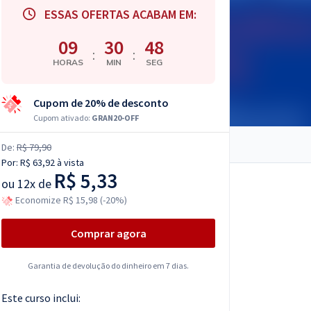
ESSAS OFERTAS ACABAM EM:
09
30
47
:
:
HORAS
MIN
SEG
Cupom de 20% de desconto
Cupom ativado:
GRAN20-OFF
De:
R$ 79,90
Por:
R$ 63,92
à vista
R$ 5,33
ou
12x de
Economize R$ 15,98 (-20%)
Comprar agora
Garantia de devolução do dinheiro em 7 dias.
Este curso inclui: