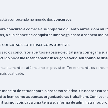
ue está acontecendo no mundo dos
concursos.
ara concurso e comece a se preparar o quanto antes. Com muita
os, a sua chance de conquistar uma vaga passa a ser bem maior
os concursos com inscrições abertas
s são os
concursos abertos e acesse o edital para começar a sua
ido pode lhe fazer perder a inscrição e ver o seu sonho se dis
 em andamento e até mesmo os previstos. Ter em mente os concurso
ais qualidade.
 maneira de estudar para o processo seletivo. Os nossos curso
uito bem como as bancas organizadoras trabalham. Conhecer a
tíssimo, pois cada uma tem a sua forma de administrar os proc