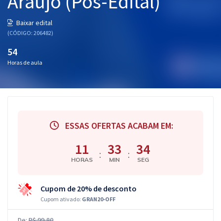
Araújo (Pós-Edital)
Baixar edital
(CÓDIGO: 206482)
54
Horas de aula
ESSAS OFERTAS ACABAM EM:
11
33
33
:
:
HORAS
MIN
SEG
Cupom de 20% de desconto
Cupom ativado:
GRAN20-OFF
De:
R$ 99,80