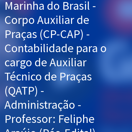
Marinha do Brasil -
Pós
Corpo Auxiliar de
Graduação
Praças (CP-CAP) -
OAB
Contabilidade para o
Mentorias
cargo de Auxiliar
Questões grátis
Técnico de Praças
Conteúdo gratuito
Blog
(QATP) -
Aprovados
Administração -
Atendimento
Professor: Feliphe