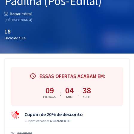
Padilha (Pós-Edital)
Baixar edital
(CÓDIGO: 206484)
18
Horas de aula
ESSAS OFERTAS ACABAM EM:
09
04
37
:
:
HORAS
MIN
SEG
Cupom de 20% de desconto
Cupom ativado:
GRAN20-OFF
De:
R$ 99,80