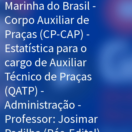
Marinha do Brasil -
Pós
Corpo Auxiliar de
Graduação
Praças (CP-CAP) -
OAB
Estatística para o
Mentorias
cargo de Auxiliar
Questões grátis
Técnico de Praças
Conteúdo gratuito
Blog
(QATP) -
Aprovados
Administração -
Atendimento
Professor: Josimar