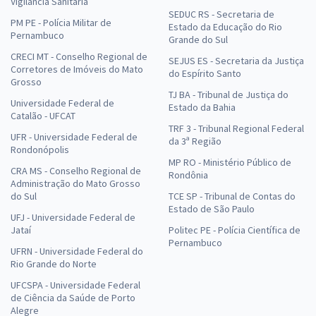
Vigilância Sanitária
SEDUC RS - Secretaria de
PM PE - Polícia Militar de
Estado da Educação do Rio
Pernambuco
Grande do Sul
CRECI MT - Conselho Regional de
SEJUS ES - Secretaria da Justiça
Corretores de Imóveis do Mato
do Espírito Santo
Grosso
TJ BA - Tribunal de Justiça do
Universidade Federal de
Estado da Bahia
Catalão - UFCAT
TRF 3 - Tribunal Regional Federal
UFR - Universidade Federal de
da 3ª Região
Rondonópolis
MP RO - Ministério Público de
CRA MS - Conselho Regional de
Rondônia
Administração do Mato Grosso
do Sul
TCE SP - Tribunal de Contas do
Estado de São Paulo
UFJ - Universidade Federal de
Jataí
Politec PE - Polícia Científica de
Pernambuco
UFRN - Universidade Federal do
Rio Grande do Norte
UFCSPA - Universidade Federal
de Ciência da Saúde de Porto
Alegre