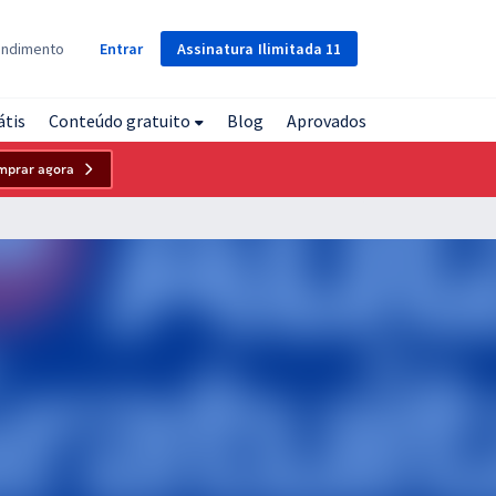
Assinatura
Ilimitada
11
endimento
Entrar
átis
Conteúdo gratuito
Blog
Aprovados
mprar agora