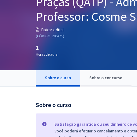
Praças (QATP) - Adm
Pós
Professor: Cosme Sé
Graduação
Baixar edital
OAB
(CÓDIGO: 206475)
1
Mentorias
Horas de aula
Questões grátis
Conteúdo gratuito
Sobre o curso
Sobre o concurso
Blog
Aprovados
Sobre o curso
Atendimento
Satisfação garantida ou seu dinheiro de vo
Você poderá efetuar o cancelamento e obter 