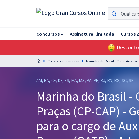
Assinatura Ilimitada 11
Concursos
Assinatura Ilimitada
Cursos 
Acesso a todos os cursos. Teste grátis por 7 dias!
Desconto
Assinatura OAB Até Passar
Acesso ilimitado a toda preparação para o Exame da
Cursos por Concurso
Marinha do Brasil - Corpo Auxilia
Ordem, até você passar!
Residências Multiprofissionais
AM, BA, CE, DF, ES, MA, MS, PA, PE, RJ, RN, RS, SC, SP -
Preparação completa e intensiva para as principais
Marinha do Brasil - 
residências em saúde do Brasil
Praças (CP-CAP) - G
Concursos
Assinatura Ilimitada
para o cargo de Auxi
Cursos 20% OFF