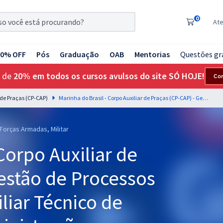
0
At
20% OFF
Pós
Graduação
OAB
Mentorias
Questões gr
 de
20% em todos os cursos avulsos do site SÓ HOJE!
Co
r de Praças (CP-CAP)
Marinha do Brasil - Corpo Auxiliar de Praças (CP-CAP) - Gestão de Processos para o cargo de Auxiliar Técnico de Praças (QATP) - Administração - Professor: Cosme Sérgio (Pós-Edital)
 Forças Armadas, Militar
Corpo Auxiliar de
estão de Processos
liar Técnico de