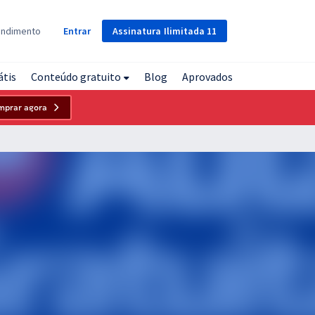
Assinatura
Ilimitada
11
endimento
Entrar
átis
Conteúdo gratuito
Blog
Aprovados
mprar agora