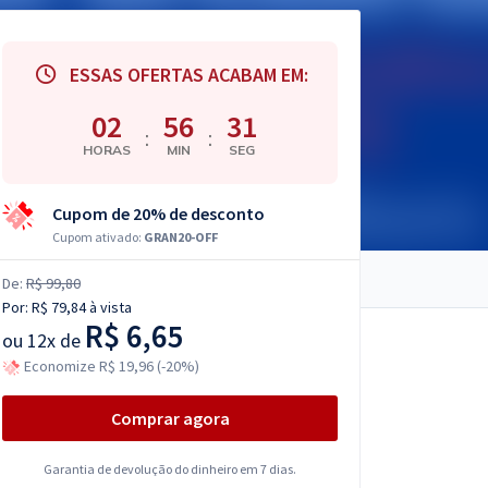
ESSAS OFERTAS ACABAM EM:
02
56
30
:
:
HORAS
MIN
SEG
Cupom de 20% de desconto
Cupom ativado:
GRAN20-OFF
De:
R$ 99,80
Por:
R$ 79,84
à vista
R$ 6,65
ou
12x de
Economize R$ 19,96 (-20%)
Comprar agora
Garantia de devolução do dinheiro em 7 dias.