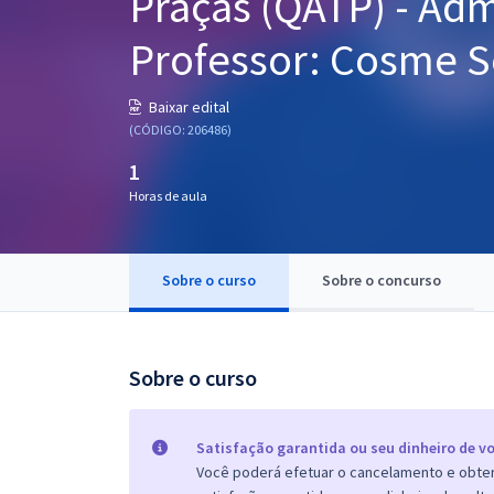
Praças (QATP) - Adm
Pós
Professor: Cosme Sé
Graduação
Baixar edital
OAB
(CÓDIGO: 206486)
1
Mentorias
Horas de aula
Questões grátis
Conteúdo gratuito
Sobre o curso
Sobre o concurso
Blog
Aprovados
Sobre o curso
Atendimento
Satisfação garantida ou seu dinheiro de vo
Você poderá efetuar o cancelamento e obter 