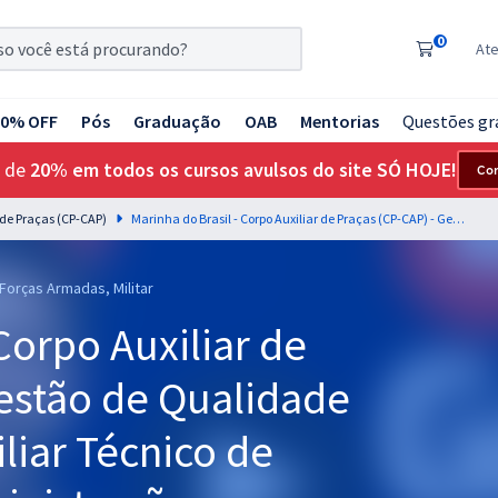
0
At
20% OFF
Pós
Graduação
OAB
Mentorias
Questões gr
 de
20% em todos os cursos avulsos do site SÓ HOJE!
Co
r de Praças (CP-CAP)
Marinha do Brasil - Corpo Auxiliar de Praças (CP-CAP) - Gestão de Qualidade para o cargo de Auxiliar Técnico de Praças (QATP) - Administração - Professor: Cosme Sérgio (Pós-Edital)
 Forças Armadas, Militar
Corpo Auxiliar de
Gestão de Qualidade
liar Técnico de