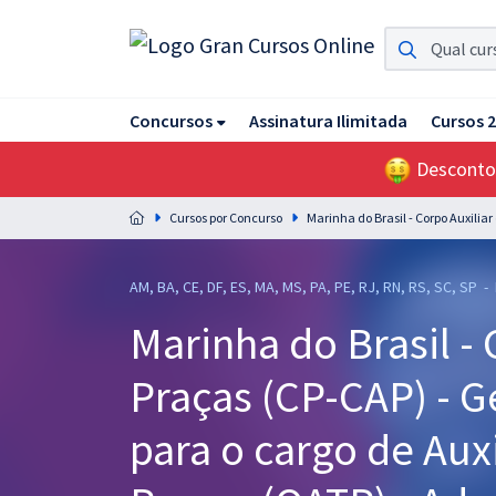
Assinatura Ilimitada 11
Concursos
Assinatura Ilimitada
Cursos 
Acesso a todos os cursos. Teste grátis por 7 dias!
Desconto
Assinatura OAB Até Passar
Acesso ilimitado a toda preparação para o Exame da
Cursos por Concurso
Marinha do Brasil - Corpo Auxilia
Ordem, até você passar!
Residências Multiprofissionais
AM, BA, CE, DF, ES, MA, MS, PA, PE, RJ, RN, RS, SC, SP -
Preparação completa e intensiva para as principais
Marinha do Brasil - 
residências em saúde do Brasil
Praças (CP-CAP) - 
Concursos
Assinatura Ilimitada
para o cargo de Auxi
Cursos 20% OFF