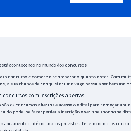
ue está acontecendo no mundo dos
concursos.
ara concurso e comece a se preparar o quanto antes. Com muita
os, a sua chance de conquistar uma vaga passa a ser bem maior
os concursos com inscrições abertas
s são os
concursos abertos e acesse o edital para começar a sua
ido pode lhe fazer perder a inscrição e ver o seu sonho se dis
 em andamento e até mesmo os previstos. Ter em mente os concurso
ais qualidade.