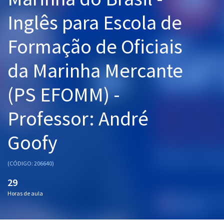
Pós
Inglês para Escola de
Graduação
Formação de Oficiais
OAB
da Marinha Mercante
Mentorias
(PS EFOMM) -
Questões grátis
Professor: André
Conteúdo gratuito
Goofy
Blog
Aprovados
(CÓDIGO: 206640)
29
Atendimento
Horas de aula