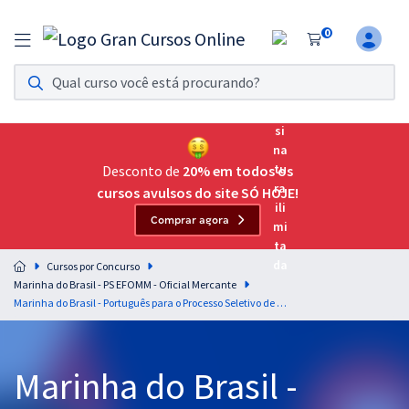
0
Assinatura Ilimitada 11
Acesso a todos os cursos. Teste grátis por 7 dias!
Assinatura OAB Até Passar
Acesso ilimitado a toda preparação para o Exame da
Desconto de
20% em todos os
Ordem, até você passar!
cursos avulsos do site SÓ HOJE!
Comprar agora
Residências Multiprofissionais
Preparação completa e intensiva para as principais
Cursos por Concurso
residências em saúde do Brasil
Marinha do Brasil - PS EFOMM - Oficial Mercante
Marinha do Brasil - Português para o Processo Seletivo de Admissão ao Curso de Adaptação a Segundo Oficial de Náutica da Marinha Mercante (PS ASON) - Elias Santana e Lucas Lemos
Concursos
Assinatura Ilimitada
Marinha do Brasil -
Cursos 20% OFF