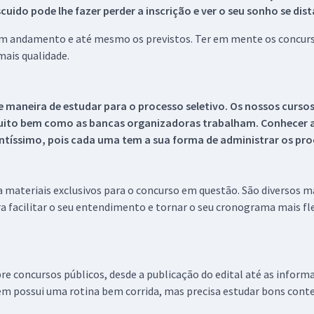
ido pode lhe fazer perder a inscrição e ver o seu sonho se dis
 em andamento e até mesmo os previstos. Ter em mente os concurso
ais qualidade.
 maneira de estudar para o processo seletivo. Os nossos curso
uito bem como as bancas organizadoras trabalham. Conhecer a
tíssimo, pois cada uma tem a sua forma de administrar os proc
 a materiais exclusivos para o concurso em questão. São diversos 
a facilitar o seu entendimento e tornar o seu cronograma mais fle
re concursos públicos, desde a publicação do edital até as inform
em possui uma rotina bem corrida, mas precisa estudar bons conte