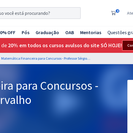
0
At
20% OFF
Pós
Graduação
OAB
Mentorias
Questões gr
 de
20% em todos os cursos avulsos do site SÓ HOJE!
Co
Matemática Financeira para Concursos - Professor Sérgio Carvalho
ira para Concursos -
arvalho