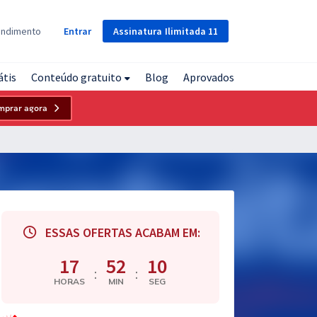
Assinatura
Ilimitada
11
endimento
Entrar
átis
Conteúdo gratuito
Blog
Aprovados
mprar agora
ESSAS OFERTAS ACABAM EM:
17
52
09
:
:
HORAS
MIN
SEG