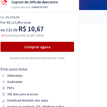
Cupom de 20% de desconto
Cupom ativado:
GRAN20-OFF
De:
R$ 159,99
Por:
R$ 127,99
à vista
R$ 10,67
ou
12x de
Economize R$ 32,00 (-20%)
Comprar agora
Garantia de devolução do dinheiro em 7 dias.
Este curso inclui:
Videoaulas
Audioaulas
PDFs
365 dias para acessar
Download ilimitado das aulas
Acesso no Android, iOS, Windows e Mac