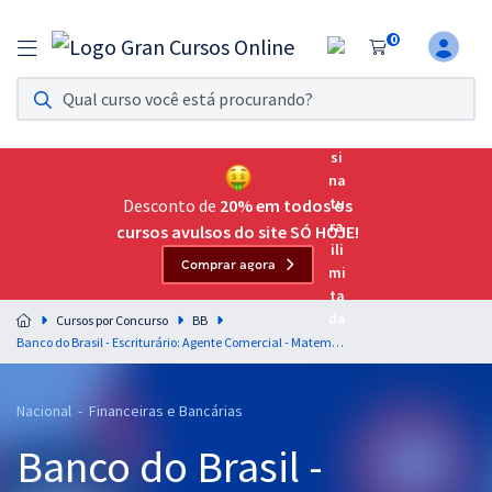
0
Assinatura Ilimitada 11
Acesso a todos os cursos. Teste grátis por 7 dias!
Assinatura OAB Até Passar
Acesso ilimitado a toda preparação para o Exame da
Desconto de
20% em todos os
Ordem, até você passar!
cursos avulsos do site SÓ HOJE!
Comprar agora
Residências Multiprofissionais
Preparação completa e intensiva para as principais
Cursos por Concurso
BB
residências em saúde do Brasil
Banco do Brasil - Escriturário: Agente Comercial - Matemática Financeira - Professor: Sérgio Carvalho
Concursos
Nacional - Financeiras e Bancárias
Assinatura Ilimitada
Banco do Brasil -
Cursos 20% OFF