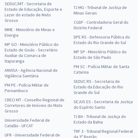
SEDUC/MT - Secretaria de
TJ MG - Tribunal de Justiça de
Estado de Educação, Esporte e
Minas Gerais
Lazer do estado de Mato
Grosso
CGDF - Controladoria Geral do
Distrito Federal
MME - Ministério de Minas e
Energia
DPE RS - Defensoria Pública do
Estado do Rio Grande do Sul
MP GO - Ministério Público do
Estado de Goiás - Secretário
MP SP - Ministério Público do
Auxiliar da Comarca de
Estado de São Paulo
Itapuranga
PM SC - Polícia Militar de Santa
ANVISA - Agência Nacional de
Catarina
Vigilância Sanitária
SEDUC RS - Secretaria de
PM PE - Polícia Militar de
Estado da Educação do Rio
Pernambuco
Grande do Sul
CRECI MT - Conselho Regional de
SEJUS ES - Secretaria da Justiça
Corretores de Imóveis do Mato
do Espírito Santo
Grosso
TJ BA - Tribunal de Justiça do
Universidade Federal de
Estado da Bahia
Catalão - UFCAT
TRF 3 - Tribunal Regional Federal
UFR - Universidade Federal de
da 3ª Região