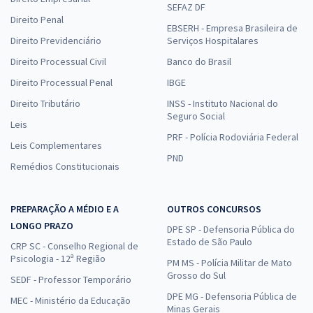
SEFAZ DF
Direito Penal
EBSERH - Empresa Brasileira de
Direito Previdenciário
Serviços Hospitalares
Direito Processual Civil
Banco do Brasil
Direito Processual Penal
IBGE
Direito Tributário
INSS - Instituto Nacional do
Seguro Social
Leis
PRF - Polícia Rodoviária Federal
Leis Complementares
PND
Remédios Constitucionais
PREPARAÇÃO A MÉDIO E A
OUTROS CONCURSOS
LONGO PRAZO
DPE SP - Defensoria Pública do
Estado de São Paulo
CRP SC - Conselho Regional de
Psicologia - 12ª Região
PM MS - Polícia Militar de Mato
Grosso do Sul
SEDF - Professor Temporário
DPE MG - Defensoria Pública de
MEC - Ministério da Educação
Minas Gerais