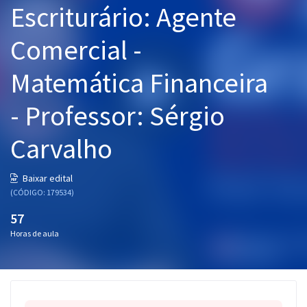
Escriturário: Agente
Pós
Comercial -
Graduação
Matemática Financeira
OAB
- Professor: Sérgio
Mentorias
Carvalho
Questões grátis
Conteúdo gratuito
Baixar edital
(CÓDIGO: 179534)
Blog
57
Aprovados
Horas de aula
Atendimento