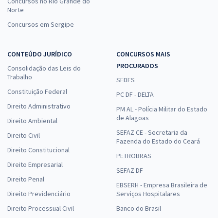
Concursos no Rio Grande do
Norte
Concursos em Sergipe
CONTEÚDO JURÍDICO
CONCURSOS MAIS
PROCURADOS
Consolidação das Leis do
Trabalho
SEDES
Constituição Federal
PC DF - DELTA
Direito Administrativo
PM AL - Polícia Militar do Estado
de Alagoas
Direito Ambiental
SEFAZ CE - Secretaria da
Direito Civil
Fazenda do Estado do Ceará
Direito Constitucional
PETROBRAS
Direito Empresarial
SEFAZ DF
Direito Penal
EBSERH - Empresa Brasileira de
Direito Previdenciário
Serviços Hospitalares
Direito Processual Civil
Banco do Brasil