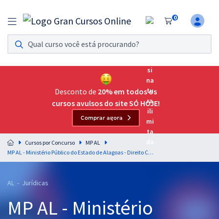
0
Assinatura Ilimitada 11
Acesso a todos os cursos. Teste grátis por 7 dias!
Assinatura OAB Até Passar
Acesso ilimitado a toda preparação para o Exame da
Desconto de
20% em todos os
Ordem, até você passar!
cursos avulsos do site SÓ HOJE!
Comprar agora
Residências Multiprofissionais
Preparação completa e intensiva para as principais
Cursos por Concurso
MP AL
residências em saúde do Brasil
MP AL - Ministério Público do Estado de Alagoas - Direito Civil para o Cargo de Analista do Ministério Público – Área Jurídica - Professor Dicler Ferreira
Concursos
AL - Jurídicas
Assinatura Ilimitada
MP AL - Ministério
Cursos 20% OFF