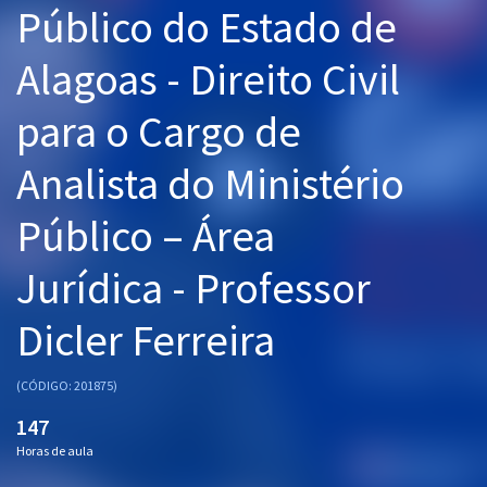
Público do Estado de
Pós
Alagoas - Direito Civil
Graduação
para o Cargo de
OAB
Analista do Ministério
Mentorias
Público – Área
Questões grátis
Conteúdo gratuito
Jurídica - Professor
Blog
Dicler Ferreira
Aprovados
(CÓDIGO: 201875)
Atendimento
147
Horas de aula