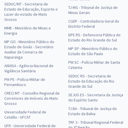
SEDUC/MT - Secretaria de
TJ MG - Tribunal de Justiça de
Estado de Educação, Esporte e
Minas Gerais
Lazer do estado de Mato
Grosso
CGDF - Controladoria Geral do
Distrito Federal
MME - Ministério de Minas e
Energia
DPE RS - Defensoria Pública do
Estado do Rio Grande do Sul
MP GO - Ministério Público do
Estado de Goiás - Secretário
MP SP - Ministério Público do
Auxiliar da Comarca de
Estado de São Paulo
Itapuranga
PM SC - Polícia Militar de Santa
ANVISA - Agência Nacional de
Catarina
Vigilância Sanitária
SEDUC RS - Secretaria de
PM PE - Polícia Militar de
Estado da Educação do Rio
Pernambuco
Grande do Sul
CRECI MT - Conselho Regional de
SEJUS ES - Secretaria da Justiça
Corretores de Imóveis do Mato
do Espírito Santo
Grosso
TJ BA - Tribunal de Justiça do
Universidade Federal de
Estado da Bahia
Catalão - UFCAT
TRF 3 - Tribunal Regional Federal
UFR - Universidade Federal de
da 3ª Região