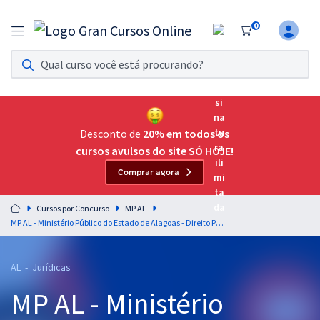
0
Assinatura Ilimitada 11
Acesso a todos os cursos. Teste grátis por 7 dias!
Assinatura OAB Até Passar
Acesso ilimitado a toda preparação para o Exame da
Desconto de
20% em todos os
Ordem, até você passar!
cursos avulsos do site SÓ HOJE!
Comprar agora
Residências Multiprofissionais
Preparação completa e intensiva para as principais
Cursos por Concurso
MP AL
residências em saúde do Brasil
MP AL - Ministério Público do Estado de Alagoas - Direito Penal para o Cargo de Analista do Ministério Público – Área Jurídica - Professor Érico Palazzo
Concursos
AL - Jurídicas
Assinatura Ilimitada
MP AL - Ministério
Cursos 20% OFF