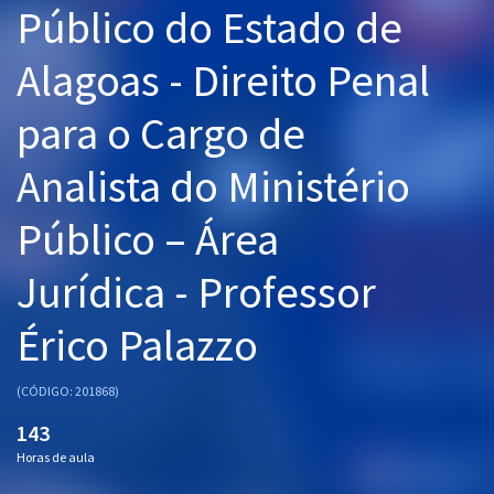
Público do Estado de
Pós
Alagoas - Direito Penal
Graduação
para o Cargo de
OAB
Analista do Ministério
Mentorias
Público – Área
Questões grátis
Conteúdo gratuito
Jurídica - Professor
Blog
Érico Palazzo
Aprovados
(CÓDIGO: 201868)
Atendimento
143
Horas de aula