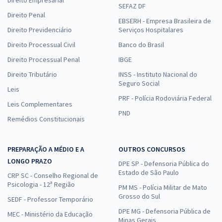
Direito Empresarial
SEFAZ DF
Direito Penal
EBSERH - Empresa Brasileira de
Direito Previdenciário
Serviços Hospitalares
Direito Processual Civil
Banco do Brasil
Direito Processual Penal
IBGE
Direito Tributário
INSS - Instituto Nacional do
Seguro Social
Leis
PRF - Polícia Rodoviária Federal
Leis Complementares
PND
Remédios Constitucionais
PREPARAÇÃO A MÉDIO E A
OUTROS CONCURSOS
LONGO PRAZO
DPE SP - Defensoria Pública do
Estado de São Paulo
CRP SC - Conselho Regional de
Psicologia - 12ª Região
PM MS - Polícia Militar de Mato
Grosso do Sul
SEDF - Professor Temporário
DPE MG - Defensoria Pública de
MEC - Ministério da Educação
Minas Gerais