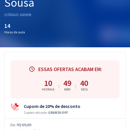
Sousa
(CÓDIGO: 202039)
14
Horas de aula
ESSAS OFERTAS ACABAM EM:
10
49
39
:
:
HORAS
MIN
SEG
Cupom de 20% de desconto
Cupom ativado:
GRAN20-OFF
De:
R$ 69,80