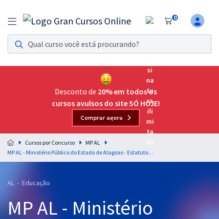
0
Assinatura Ilimitada 11
Acesso a todos os cursos. Teste grátis por 7 dias!
Assinatura OAB Até Passar
Acesso ilimitado a toda preparação para o Exame da
Desconto de
20% em todos os
Ordem, até você passar!
cursos avulsos do site SÓ HOJE!
Comprar agora
Residências Multiprofissionais
Preparação completa e intensiva para as principais
Cursos por Concurso
MP AL
residências em saúde do Brasil
MP AL - Ministério Público do Estado de Alagoas - Estatuto da Criança e do Adolescente - ECA (Lei nº 8.069/1990) para o cargo de Analista do Ministério Público - Área de Pedagogia - Professora: Adriane Sousa
Concursos
AL - Educação
Assinatura Ilimitada
MP AL - Ministério
Cursos 20% OFF