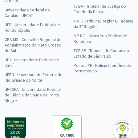
Grosso
TJ BA - Tribunal de Justiça do
Universidade Federal de
Estado da Bahia
Catalão - UFCAT
TRF 3 - Tribunal Regional Federal
UFR - Universidade Federal de
da 3ª Região
Rondonópolis
MP RO - Ministério Público de
CRA MS - Conselho Regional de
Rondônia
Administração do Mato Grosso
do Sul
TCE SP - Tribunal de Contas do
Estado de São Paulo
UFJ - Universidade Federal de
Jataí
Politec PE - Polícia Científica de
Pernambuco
UFRN - Universidade Federal do
Rio Grande do Norte
UFCSPA - Universidade Federal
de Ciência da Saúde de Porto
Alegre
RA 1000