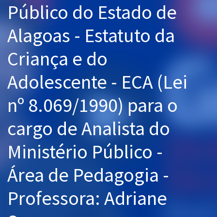
Público do Estado de
Pós
Alagoas - Estatuto da
Graduação
Criança e do
OAB
Adolescente - ECA (Lei
Mentorias
nº 8.069/1990) para o
Questões grátis
Conteúdo gratuito
cargo de Analista do
Blog
Ministério Público -
Aprovados
Área de Pedagogia -
Atendimento
Professora: Adriane