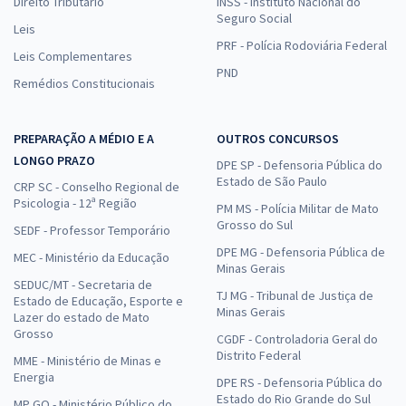
Direito Tributário
INSS - Instituto Nacional do
Seguro Social
Leis
PRF - Polícia Rodoviária Federal
Leis Complementares
PND
Remédios Constitucionais
PREPARAÇÃO A MÉDIO E A
OUTROS CONCURSOS
LONGO PRAZO
DPE SP - Defensoria Pública do
Estado de São Paulo
CRP SC - Conselho Regional de
Psicologia - 12ª Região
PM MS - Polícia Militar de Mato
Grosso do Sul
SEDF - Professor Temporário
DPE MG - Defensoria Pública de
MEC - Ministério da Educação
Minas Gerais
SEDUC/MT - Secretaria de
TJ MG - Tribunal de Justiça de
Estado de Educação, Esporte e
Minas Gerais
Lazer do estado de Mato
Grosso
CGDF - Controladoria Geral do
Distrito Federal
MME - Ministério de Minas e
Energia
DPE RS - Defensoria Pública do
Estado do Rio Grande do Sul
MP GO - Ministério Público do