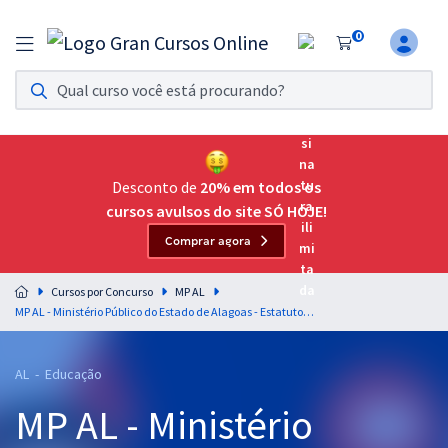
0
Assinatura Ilimitada 11
Acesso a todos os cursos. Teste grátis por 7 dias!
Assinatura OAB Até Passar
Acesso ilimitado a toda preparação para o Exame da
Desconto de
20% em todos os
Ordem, até você passar!
cursos avulsos do site SÓ HOJE!
Comprar agora
Residências Multiprofissionais
Preparação completa e intensiva para as principais
Cursos por Concurso
MP AL
residências em saúde do Brasil
MP AL - Ministério Público do Estado de Alagoas - Estatuto da Igualdade Racial (Lei nº 12.288/2010) - Professor: Eduardo Galante
Concursos
AL - Educação
Assinatura Ilimitada
MP AL - Ministério
Cursos 20% OFF