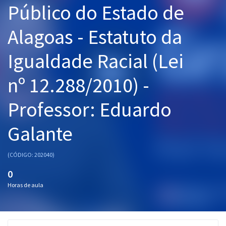
Público do Estado de
Pós
Alagoas - Estatuto da
Graduação
Igualdade Racial (Lei
OAB
nº 12.288/2010) -
Mentorias
Professor: Eduardo
Questões grátis
Conteúdo gratuito
Galante
Blog
(CÓDIGO: 202040)
Aprovados
0
Horas de aula
Atendimento