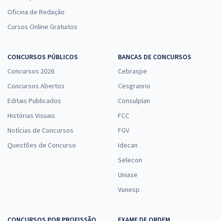
Oficina de Redação
Cursos Online Gratuitos
CONCURSOS PÚBLICOS
BANCAS DE CONCURSOS
Concursos 2026
Cebraspe
Concursos Abertos
Cesgranrio
Editais Publicados
Consulplan
Histórias Visuais
FCC
Notícias de Concursos
FGV
Questões de Concurso
Idecan
Selecon
Uniase
Vunesp
CONCURSOS POR PROFISSÃO
EXAME DE ORDEM