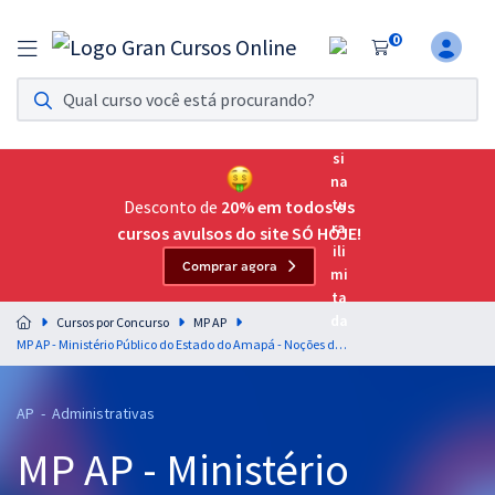
0
Assinatura Ilimitada 11
Acesso a todos os cursos. Teste grátis por 7 dias!
Assinatura OAB Até Passar
Acesso ilimitado a toda preparação para o Exame da
Desconto de
20% em todos os
Ordem, até você passar!
cursos avulsos do site SÓ HOJE!
Comprar agora
Residências Multiprofissionais
Preparação completa e intensiva para as principais
Cursos por Concurso
MP AP
residências em saúde do Brasil
MP AP - Ministério Público do Estado do Amapá - Noções de Administração Pública para o Cargo de Analista Ministerial - Administração - Professores: Bruno Eduardo, Cosme Sérgio, Kátia Lima, Leonardo Albernaz e Rafael Barbosa
Concursos
AP - Administrativas
Assinatura Ilimitada
MP AP - Ministério
Cursos 20% OFF