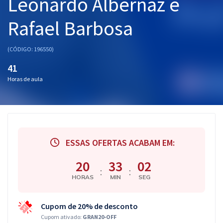
Leonardo Albernaz e
Rafael Barbosa
(CÓDIGO: 196550)
41
Horas de aula
ESSAS OFERTAS ACABAM EM:
20
33
01
:
:
HORAS
MIN
SEG
Cupom de 20% de desconto
Cupom ativado:
GRAN20-OFF