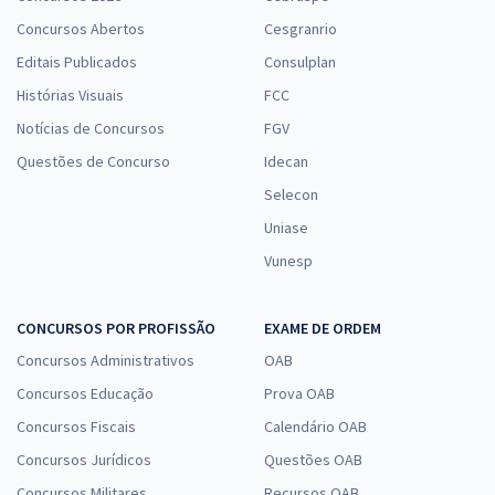
Concursos Abertos
Cesgranrio
Editais Publicados
Consulplan
Histórias Visuais
FCC
Notícias de Concursos
FGV
Questões de Concurso
Idecan
Selecon
Uniase
Vunesp
CONCURSOS POR PROFISSÃO
EXAME DE ORDEM
Concursos Administrativos
OAB
Concursos Educação
Prova OAB
Concursos Fiscais
Calendário OAB
Concursos Jurídicos
Questões OAB
Concursos Militares
Recursos OAB