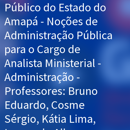
Público do Estado do
Pós
Amapá - Noções de
Graduação
Administração Pública
OAB
para o Cargo de
Mentorias
Analista Ministerial -
Questões grátis
Conteúdo gratuito
Administração -
Blog
Professores: Bruno
Aprovados
Eduardo, Cosme
Atendimento
Sérgio, Kátia Lima,