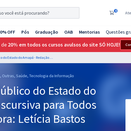
0
At
20% OFF
Pós
Graduação
OAB
Mentorias
Questões gr
 de
20% em todos os cursos avulsos do site SÓ HOJE!
Co
MP AP - Ministério Público do Estado do Amapá - Redação Discursiva para Todos os Cargos - Professora: Letícia Bastos
os, Outras, Saúde, Tecnologia da Informação
Público do Estado do
scursiva para Todos
ra: Letícia Bastos