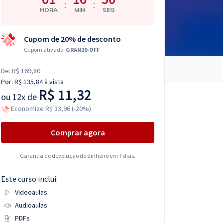
:
:
HORA
MIN
SEG
Cupom de 20% de desconto
Cupom ativado:
GRAN20-OFF
De:
R$ 169,80
Por:
R$ 135,84
à vista
R$ 11,32
ou
12x de
Economize R$ 33,96 (-20%)
Comprar agora
Garantia de devolução do dinheiro em 7 dias.
Este curso inclui:
Videoaulas
Audioaulas
PDFs