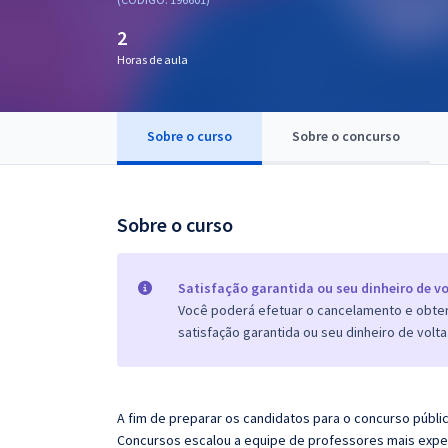
Pós
2
Graduação
Horas de aula
OAB
Sobre o curso
Sobre o concurso
Mentorias
Questões grátis
Sobre o curso
Conteúdo gratuito
Blog
Satisfação garantida ou seu dinheiro de vo
Você poderá efetuar o cancelamento e obter 
Aprovados
satisfação garantida ou seu dinheiro de volta
Atendimento
A fim de preparar os candidatos para o concurso públi
Concursos escalou a equipe de professores mais expe