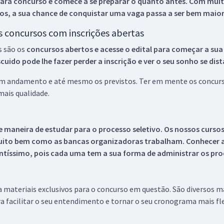
ara concurso e comece a se preparar o quanto antes. Com muita
os, a sua chance de conquistar uma vaga passa a ser bem maior
os concursos com inscrições abertas
s são os
concursos abertos e acesse o edital para começar a sua
ido pode lhe fazer perder a inscrição e ver o seu sonho se dis
 em andamento e até mesmo os previstos. Ter em mente os concurso
ais qualidade.
 maneira de estudar para o processo seletivo. Os nossos curso
uito bem como as bancas organizadoras trabalham. Conhecer a
tíssimo, pois cada uma tem a sua forma de administrar os proc
 a materiais exclusivos para o concurso em questão. São diversos 
a facilitar o seu entendimento e tornar o seu cronograma mais fle