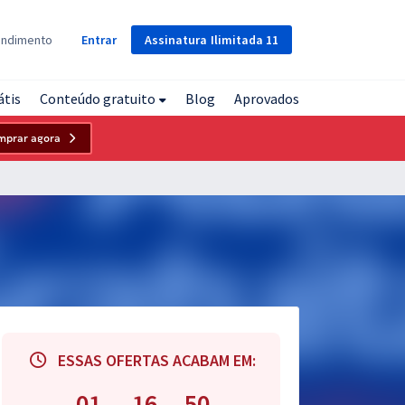
Assinatura
Ilimitada
11
endimento
Entrar
átis
Conteúdo gratuito
Blog
Aprovados
mprar agora
ESSAS OFERTAS ACABAM EM:
01
16
49