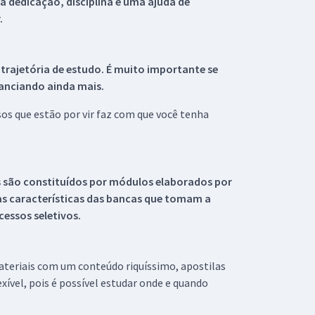
 dedicação, disciplina e uma ajuda de
.
 trajetória de estudo. É muito importante se
tanciando ainda mais.
s que estão por vir faz com que você tenha
s são constituídos por módulos elaborados por
s características das bancas que tomam a
essos seletivos.
materiais com um conteúdo riquíssimo, apostilas
xível, pois é possível estudar onde e quando