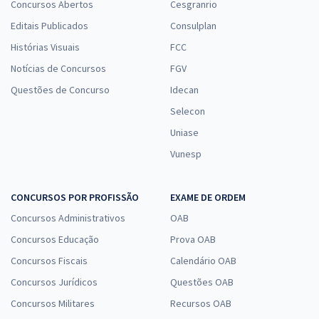
Concursos Abertos
Cesgranrio
Editais Publicados
Consulplan
Histórias Visuais
FCC
Notícias de Concursos
FGV
Questões de Concurso
Idecan
Selecon
Uniase
Vunesp
CONCURSOS POR PROFISSÃO
EXAME DE ORDEM
Concursos Administrativos
OAB
Concursos Educação
Prova OAB
Concursos Fiscais
Calendário OAB
Concursos Jurídicos
Questões OAB
Concursos Militares
Recursos OAB