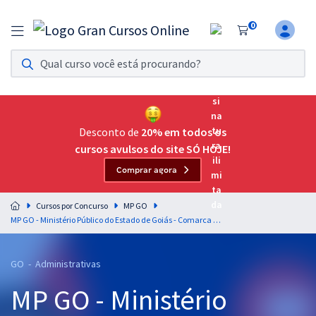
0
Assinatura Ilimitada 11
Acesso a todos os cursos. Teste grátis por 7 dias!
Assinatura OAB Até Passar
Acesso ilimitado a toda preparação para o Exame da
Desconto de
20% em todos os
Ordem, até você passar!
cursos avulsos do site SÓ HOJE!
Comprar agora
Residências Multiprofissionais
Preparação completa e intensiva para as principais
Cursos por Concurso
MP GO
residências em saúde do Brasil
MP GO - Ministério Público do Estado de Goiás - Comarca de Acreúna - Língua Portuguesa para Secretário Auxiliar - Professores: Fernando Moura e Elias Santana
Concursos
GO - Administrativas
Assinatura Ilimitada
MP GO - Ministério
Cursos 20% OFF