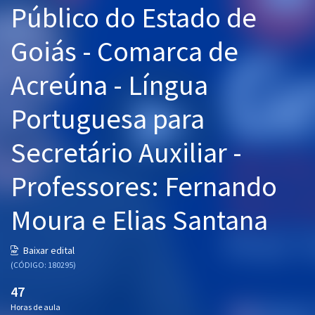
Público do Estado de
Pós
Goiás - Comarca de
Graduação
Acreúna - Língua
OAB
Portuguesa para
Mentorias
Secretário Auxiliar -
Questões grátis
Conteúdo gratuito
Professores: Fernando
Blog
Moura e Elias Santana
Aprovados
Baixar edital
(CÓDIGO: 180295)
Atendimento
47
Horas de aula