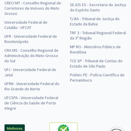
CRECI MT - Conselho Regional de
SEJUS ES - Secretaria da Justiça
Corretores de Imóveis do Mato
do Espírito Santo
Grosso
TJ BA - Tribunal de Justiça do
Universidade Federal de
Estado da Bahia
Catalão - UFCAT
TRF 3 - Tribunal Regional Federal
UFR - Universidade Federal de
da 3ª Região
Rondonópolis
MP RO - Ministério Público de
CRA MS - Conselho Regional de
Rondônia
Administração do Mato Grosso
do Sul
TCE SP - Tribunal de Contas do
Estado de São Paulo
UFJ - Universidade Federal de
Jataí
Politec PE - Polícia Científica de
Pernambuco
UFRN - Universidade Federal do
Rio Grande do Norte
UFCSPA - Universidade Federal
de Ciência da Saúde de Porto
Alegre