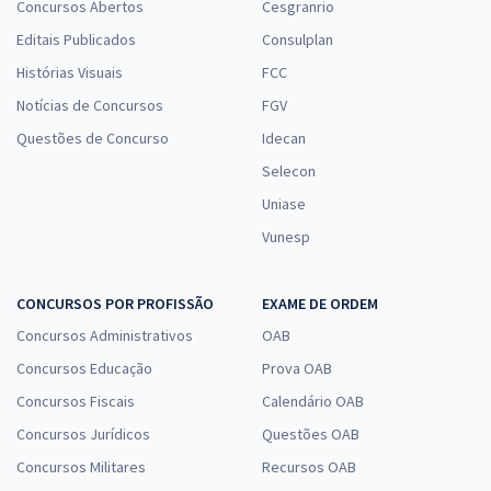
Concursos Abertos
Cesgranrio
Editais Publicados
Consulplan
Histórias Visuais
FCC
Notícias de Concursos
FGV
Questões de Concurso
Idecan
Selecon
Uniase
Vunesp
CONCURSOS POR PROFISSÃO
EXAME DE ORDEM
Concursos Administrativos
OAB
Concursos Educação
Prova OAB
Concursos Fiscais
Calendário OAB
Concursos Jurídicos
Questões OAB
Concursos Militares
Recursos OAB