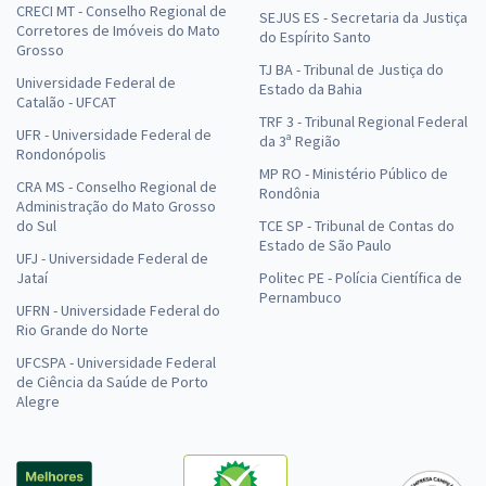
CRECI MT - Conselho Regional de
SEJUS ES - Secretaria da Justiça
Corretores de Imóveis do Mato
do Espírito Santo
Grosso
TJ BA - Tribunal de Justiça do
Universidade Federal de
Estado da Bahia
Catalão - UFCAT
TRF 3 - Tribunal Regional Federal
UFR - Universidade Federal de
da 3ª Região
Rondonópolis
MP RO - Ministério Público de
CRA MS - Conselho Regional de
Rondônia
Administração do Mato Grosso
do Sul
TCE SP - Tribunal de Contas do
Estado de São Paulo
UFJ - Universidade Federal de
Jataí
Politec PE - Polícia Científica de
Pernambuco
UFRN - Universidade Federal do
Rio Grande do Norte
UFCSPA - Universidade Federal
de Ciência da Saúde de Porto
Alegre