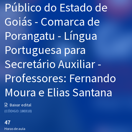
Público do Estado de
Pós
Goiás - Comarca de
Graduação
Porangatu - Língua
OAB
Portuguesa para
Mentorias
Secretário Auxiliar -
Questões grátis
Conteúdo gratuito
Professores: Fernando
Blog
Moura e Elias Santana
Aprovados
Baixar edital
(CÓDIGO: 180310)
Atendimento
47
Horas de aula