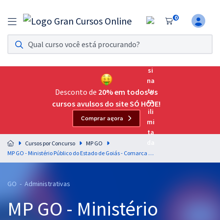
0
Assinatura Ilimitada 11
Acesso a todos os cursos. Teste grátis por 7 dias!
Assinatura OAB Até Passar
Acesso ilimitado a toda preparação para o Exame da
Desconto de
20% em todos os
Ordem, até você passar!
cursos avulsos do site SÓ HOJE!
Comprar agora
Residências Multiprofissionais
Preparação completa e intensiva para as principais
Cursos por Concurso
MP GO
residências em saúde do Brasil
MP GO - Ministério Público do Estado de Goiás - Comarca de Porangatu - Língua Portuguesa para Secretário Auxiliar - Professores: Fernando Moura e Elias Santana
Concursos
GO - Administrativas
Assinatura Ilimitada
MP GO - Ministério
Cursos 20% OFF