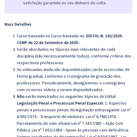
satisfação garantida ou seu dinheiro de volta.
Mais Detalhes
Curso baseado no Curso baseado no
EDITAL N. 182/2025-
CSMP de 22 de Setembro de 2025 :
Serão abordados os tópicos mais relevantes de cada
disciplina (não necessariamente todos), conforme critério dos
respectivos professores.
As videoaulas ainda não disponibilizadas serão acrescidas de
forma gradual, conforme o cronograma de gravação dos
professores. Periodicamente, divulgaremos o cronograma
com os novos vídeos a serem disponibilizados.
Não
serão ministrados os seguintes tópicos do Edital:
Legislação Penal e Processual Penal Especial:
1. Aspectos
penais e processuais penais da legislação extravagante: Lei nº
6.091/1974
– Transporte de eleitores. Lei n
º 6.766/1976
–
Parcelamento do solo
urbano.Lei
n
º 7.347/1985
– A
ção Civil
Pública. Lei nº 7.853/1989
– Apoio
às pessoas com deficiência
(crimes resultantes da discriminação). Lei nº 9.504/1997
– Lei