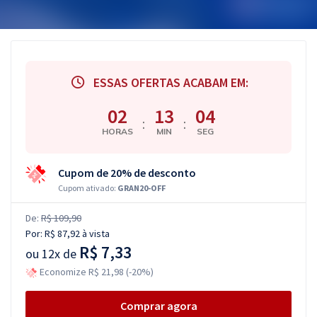
ESSAS OFERTAS ACABAM EM:
02
13
03
:
:
HORAS
MIN
SEG
Cupom de 20% de desconto
Cupom ativado:
GRAN20-OFF
De:
R$ 109,90
Por:
R$ 87,92
à vista
R$ 7,33
ou
12x de
Economize R$ 21,98 (-20%)
Comprar agora