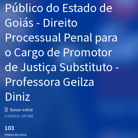
Público do Estado de
Pós
Goiás - Direito
Graduação
Processual Penal para
OAB
o Cargo de Promotor
Mentorias
de Justiça Substituto -
Questões grátis
Conteúdo gratuito
Professora Geilza
Blog
Diniz
Aprovados
Baixar edital
(CÓDIGO: 197740)
Atendimento
103
Horas de aula