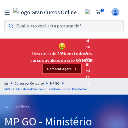
0
Assinatura Ilimitada 11
Acesso a todos os cursos. Teste grátis por 7 dias!
Assinatura OAB Até Passar
Acesso ilimitado a toda preparação para o Exame da
Desconto de
20% em todos os
Ordem, até você passar!
cursos avulsos do site SÓ HOJE!
Comprar agora
Residências Multiprofissionais
Preparação completa e intensiva para as principais
Cursos por Concurso
MP GO
residências em saúde do Brasil
MP GO - Ministério Público do Estado de Goiás - Direito Processual Penal para o Cargo de Promotor de Justiça Substituto - Professora Geilza Diniz
Concursos
GO - Jurídicas
Assinatura Ilimitada
MP GO - Ministério
Cursos 20% OFF