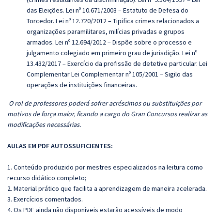
das Elei
ções. Lei nº 10.671/2003
– Estatuto de Defesa do
Torcedor. Lei n
º 12.720/2012
– Tipifica crimes relacionados a
organiza
ções paramilitares, milícias privadas e grupos
armados. Lei nº 12.694/2012
– Disp
õe sobre o processo e
julgamento colegiado em primeiro grau de jurisdição. Lei nº
13.432/2017
– Exerc
ício da profissão de detetive particular. Lei
Complementar Lei Complementar nº 105/2001
– Sigilo das
opera
ções de instituições financeiras.
O rol de professores poderá sofrer acréscimos ou substituições por
motivos de força maior, ficando a cargo do Gran Concursos realizar as
modificações necessárias.
AULAS EM PDF AUTOSSUFICIENTES:
1. Conteúdo produzido por mestres especializados na leitura como
recurso didático completo;
2. Material prático que facilita a aprendizagem de maneira acelerada.
3. Exercícios comentados.
4. Os PDF ainda não disponíveis estarão acessíveis de modo