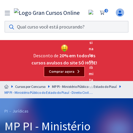
0
Assinatura Ilimitada 11
Acesso a todos os cursos. Teste grátis por 7 dias!
Assinatura OAB Até Passar
Acesso ilimitado a toda preparação para o Exame da
Desconto de
20% em todos os
Ordem, até você passar!
cursos avulsos do site SÓ HOJE!
Comprar agora
Residências Multiprofissionais
Preparação completa e intensiva para as principais
Cursos por Concurso
MP PI - Ministério Público do Estado do Piauí
residências em saúde do Brasil
MP PI - Ministério Público do Estado do Piauí - Direito Civil para o cargo de Analista Ministerial - Área Processual - Professor Dicler Ferreira
Concursos
PI - Jurídicas
Assinatura Ilimitada
MP PI - Ministério
Cursos 20% OFF