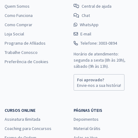
Quem Somos
Central de ajuda
Como Funciona
Chat
Como Comprar
WhatsApp
Loja Social
E-mail
Programa de Afiliados
Telefone: 3003-0894
Trabalhe Conosco
Horário de atendimento:
segunda a sexta (8h às 20h),
Preferência de Cookies
sábado (9h às 13h).
Foi aprovado?
Envie-nos a sua história!
CURSOS ONLINE
PÁGINAS ÚTEIS
Assinatura Ilimitada
Depoimentos
Coaching para Concursos
Material Grátis
Exame de Ordem
Aulas ao Vivo