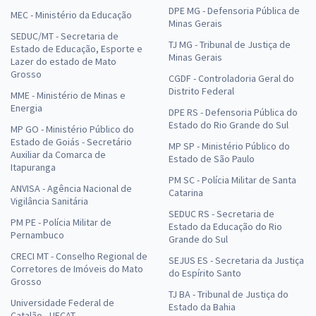
DPE MG - Defensoria Pública de
MEC - Ministério da Educação
Minas Gerais
SEDUC/MT - Secretaria de
TJ MG - Tribunal de Justiça de
Estado de Educação, Esporte e
Minas Gerais
Lazer do estado de Mato
Grosso
CGDF - Controladoria Geral do
Distrito Federal
MME - Ministério de Minas e
Energia
DPE RS - Defensoria Pública do
Estado do Rio Grande do Sul
MP GO - Ministério Público do
Estado de Goiás - Secretário
MP SP - Ministério Público do
Auxiliar da Comarca de
Estado de São Paulo
Itapuranga
PM SC - Polícia Militar de Santa
ANVISA - Agência Nacional de
Catarina
Vigilância Sanitária
SEDUC RS - Secretaria de
PM PE - Polícia Militar de
Estado da Educação do Rio
Pernambuco
Grande do Sul
CRECI MT - Conselho Regional de
SEJUS ES - Secretaria da Justiça
Corretores de Imóveis do Mato
do Espírito Santo
Grosso
TJ BA - Tribunal de Justiça do
Universidade Federal de
Estado da Bahia
Catalão - UFCAT