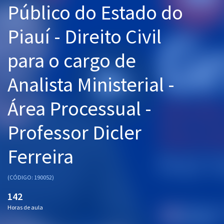
Público do Estado do
Pós
Piauí - Direito Civil
Graduação
para o cargo de
OAB
Analista Ministerial -
Mentorias
Área Processual -
Questões grátis
Conteúdo gratuito
Professor Dicler
Blog
Ferreira
Aprovados
(CÓDIGO: 190052)
Atendimento
142
Horas de aula