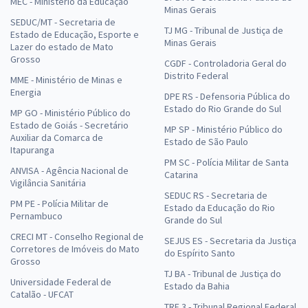
MEC - Ministério da Educação
Minas Gerais
SEDUC/MT - Secretaria de
TJ MG - Tribunal de Justiça de
Estado de Educação, Esporte e
Minas Gerais
Lazer do estado de Mato
Grosso
CGDF - Controladoria Geral do
Distrito Federal
MME - Ministério de Minas e
Energia
DPE RS - Defensoria Pública do
Estado do Rio Grande do Sul
MP GO - Ministério Público do
Estado de Goiás - Secretário
MP SP - Ministério Público do
Auxiliar da Comarca de
Estado de São Paulo
Itapuranga
PM SC - Polícia Militar de Santa
ANVISA - Agência Nacional de
Catarina
Vigilância Sanitária
SEDUC RS - Secretaria de
PM PE - Polícia Militar de
Estado da Educação do Rio
Pernambuco
Grande do Sul
CRECI MT - Conselho Regional de
SEJUS ES - Secretaria da Justiça
Corretores de Imóveis do Mato
do Espírito Santo
Grosso
TJ BA - Tribunal de Justiça do
Universidade Federal de
Estado da Bahia
Catalão - UFCAT
TRF 3 - Tribunal Regional Federal