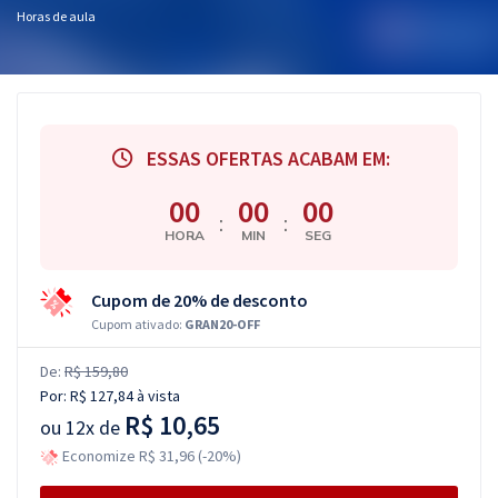
Horas de aula
ESSAS OFERTAS ACABAM EM:
00
00
00
:
:
HORA
MIN
SEG
Cupom de 20% de desconto
Cupom ativado:
GRAN20-OFF
De:
R$ 159,80
Por:
R$ 127,84
à vista
R$ 10,65
ou
12x de
Economize R$ 31,96 (-20%)