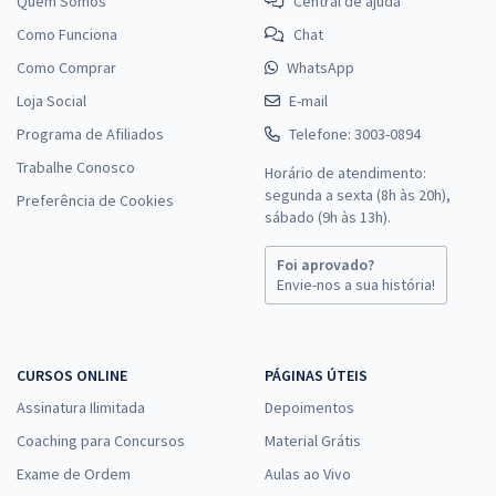
Quem Somos
Central de ajuda
Como Funciona
Chat
Como Comprar
WhatsApp
Loja Social
E-mail
Programa de Afiliados
Telefone: 3003-0894
Trabalhe Conosco
Horário de atendimento:
segunda a sexta (8h às 20h),
Preferência de Cookies
sábado (9h às 13h).
Foi aprovado?
Envie-nos a sua história!
CURSOS ONLINE
PÁGINAS ÚTEIS
Assinatura Ilimitada
Depoimentos
Coaching para Concursos
Material Grátis
Exame de Ordem
Aulas ao Vivo