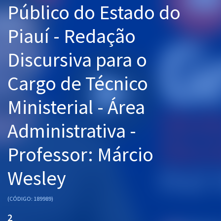
Público do Estado do
Pós
Piauí - Redação
Graduação
Discursiva para o
OAB
Cargo de Técnico
Mentorias
Ministerial - Área
Questões grátis
Conteúdo gratuito
Administrativa -
Blog
Professor: Márcio
Aprovados
Wesley
Atendimento
(CÓDIGO: 189989)
2