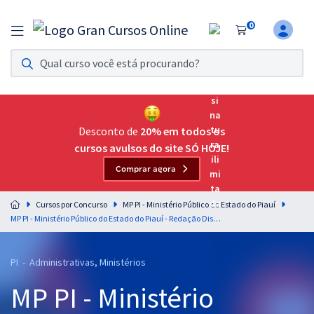
0
Assinatura Ilimitada 11
Acesso a todos os cursos. Teste grátis por 7 dias!
Assinatura OAB Até Passar
Acesso ilimitado a toda preparação para o Exame da
Desconto de
20% em todos os
Ordem, até você passar!
cursos avulsos do site SÓ HOJE!
Comprar agora
Residências Multiprofissionais
Preparação completa e intensiva para as principais
Cursos por Concurso
MP PI - Ministério Público do Estado do Piauí
residências em saúde do Brasil
MP PI - Ministério Público do Estado do Piauí - Redação Discursiva para o Cargo de Técnico Ministerial - Área Administrativa - Professor: Márcio Wesley
Concursos
PI - Administrativas, Ministérios
Assinatura Ilimitada
MP PI - Ministério
Cursos 20% OFF