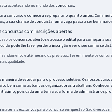
ue está acontecendo no mundo dos
concursos.
ara concurso e comece a se preparar o quanto antes. Com muita
os, a sua chance de conquistar uma vaga passa a ser bem maior
os concursos com inscrições abertas
s são os
concursos abertos e acesse o edital para começar a sua
ido pode lhe fazer perder a inscrição e ver o seu sonho se dis
 em andamento e até mesmo os previstos. Ter em mente os concurso
ais qualidade.
 maneira de estudar para o processo seletivo. Os nossos curso
uito bem como as bancas organizadoras trabalham. Conhecer a
tíssimo, pois cada uma tem a sua forma de administrar os proc
 a materiais exclusivos para o concurso em questão. São diversos 