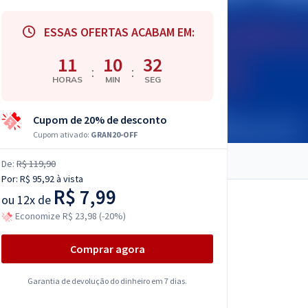
ESSAS OFERTAS ACABAM EM:
11
10
31
:
:
HORAS
MIN
SEG
Cupom de 20% de desconto
Cupom ativado:
GRAN20-OFF
De:
R$ 119,90
Por:
R$ 95,92
à vista
R$ 7,99
ou
12x de
Economize R$ 23,98 (-20%)
Comprar agora
Garantia de devolução do dinheiro em 7 dias.