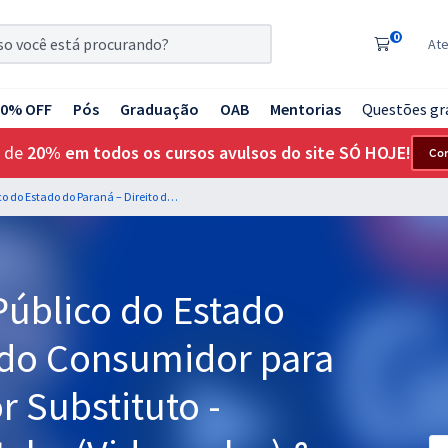
0
At
20% OFF
Pós
Graduação
OAB
Mentorias
Questões gr
 de
20% em todos os cursos avulsos do site SÓ HOJE!
Co
MP PR – Ministério Público do Estado do Paraná – Direito do Consumidor para o Cargo de Promotor Substituto - Professora Keity Satyko (Videoaulas) & Daniel Carcacchioni (Aulas em PDF)
Público do Estado
o do Consumidor para
 Substituto -