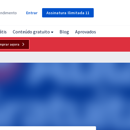
Assinatura
Ilimitada
11
endimento
Entrar
átis
Conteúdo gratuito
Blog
Aprovados
mprar agora