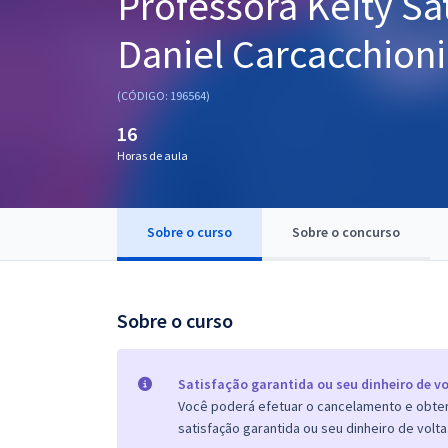
Professora Keity Sa
Pós
Daniel Carcacchioni
Graduação
(CÓDIGO: 196564)
OAB
16
Mentorias
Horas de aula
Questões grátis
Sobre o curso
Sobre o concurso
Conteúdo gratuito
Blog
Sobre o curso
Aprovados
Atendimento
Satisfação garantida ou seu dinheiro de vo
Você poderá efetuar o cancelamento e obter 
satisfação garantida ou seu dinheiro de volta