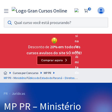
0
Assinatura Ilimitada 11
Acesso a todos os cursos. Teste grátis por 7 dias!
Assinatura OAB Até Passar
Acesso ilimitado a toda preparação para o Exame da
Desconto de
20% em todos os
Ordem, até você passar!
cursos avulsos do site SÓ HOJE!
Comprar agora
Residências Multiprofissionais
Preparação completa e intensiva para as principais
Cursos por Concurso
MP PR
residências em saúde do Brasil
MP PR – Ministério Público do Estado do Paraná – Direitos da Pessoa com Deficiência e da Pessoa Idosa para o Cargo de Promotor Substituto - Equipe Gran online
Concursos
PR - Jurídicas
Assinatura Ilimitada
MP PR – Ministério
Cursos 20% OFF