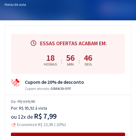
Horas de aula
ESSAS OFERTAS ACABAM EM:
18
56
46
:
:
HORAS
MIN
SEG
Cupom de 20% de desconto
Cupom ativado:
GRAN20-OFF
De:
R$ 119,90
Por:
R$ 95,92
à vista
R$ 7,99
ou
12x de
Economize R$ 23,98 (-20%)