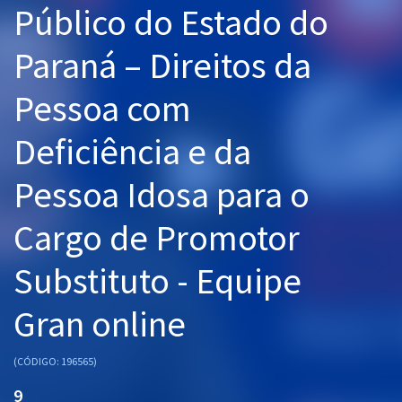
Público do Estado do
Pós
Paraná – Direitos da
Graduação
Pessoa com
OAB
Deficiência e da
Mentorias
Pessoa Idosa para o
Questões grátis
Conteúdo gratuito
Cargo de Promotor
Blog
Substituto - Equipe
Aprovados
Gran online
Atendimento
(CÓDIGO: 196565)
9