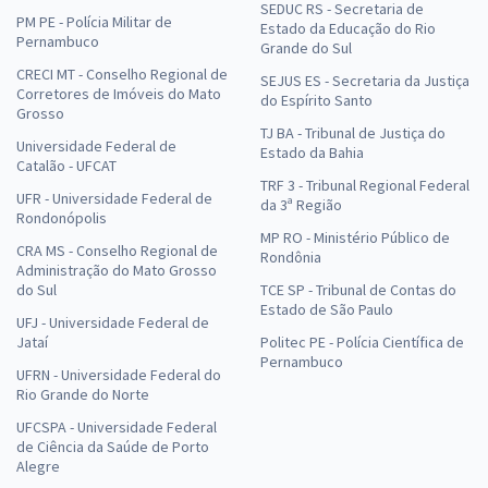
SEDUC RS - Secretaria de
PM PE - Polícia Militar de
Estado da Educação do Rio
Pernambuco
Grande do Sul
CRECI MT - Conselho Regional de
SEJUS ES - Secretaria da Justiça
Corretores de Imóveis do Mato
do Espírito Santo
Grosso
TJ BA - Tribunal de Justiça do
Universidade Federal de
Estado da Bahia
Catalão - UFCAT
TRF 3 - Tribunal Regional Federal
UFR - Universidade Federal de
da 3ª Região
Rondonópolis
MP RO - Ministério Público de
CRA MS - Conselho Regional de
Rondônia
Administração do Mato Grosso
do Sul
TCE SP - Tribunal de Contas do
Estado de São Paulo
UFJ - Universidade Federal de
Jataí
Politec PE - Polícia Científica de
Pernambuco
UFRN - Universidade Federal do
Rio Grande do Norte
UFCSPA - Universidade Federal
de Ciência da Saúde de Porto
Alegre