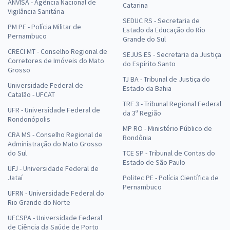
ANVISA - Agência Nacional de
Catarina
Vigilância Sanitária
SEDUC RS - Secretaria de
PM PE - Polícia Militar de
Estado da Educação do Rio
Pernambuco
Grande do Sul
CRECI MT - Conselho Regional de
SEJUS ES - Secretaria da Justiça
Corretores de Imóveis do Mato
do Espírito Santo
Grosso
TJ BA - Tribunal de Justiça do
Universidade Federal de
Estado da Bahia
Catalão - UFCAT
TRF 3 - Tribunal Regional Federal
UFR - Universidade Federal de
da 3ª Região
Rondonópolis
MP RO - Ministério Público de
CRA MS - Conselho Regional de
Rondônia
Administração do Mato Grosso
do Sul
TCE SP - Tribunal de Contas do
Estado de São Paulo
UFJ - Universidade Federal de
Jataí
Politec PE - Polícia Científica de
Pernambuco
UFRN - Universidade Federal do
Rio Grande do Norte
UFCSPA - Universidade Federal
de Ciência da Saúde de Porto