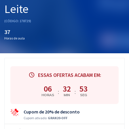
Leite
(CÓDIGO: 178729)
37
Horas de aula
ESSAS OFERTAS ACABAM EM:
06
32
52
:
:
HORAS
MIN
SEG
Cupom de 20% de desconto
Cupom ativado:
GRAN20-OFF