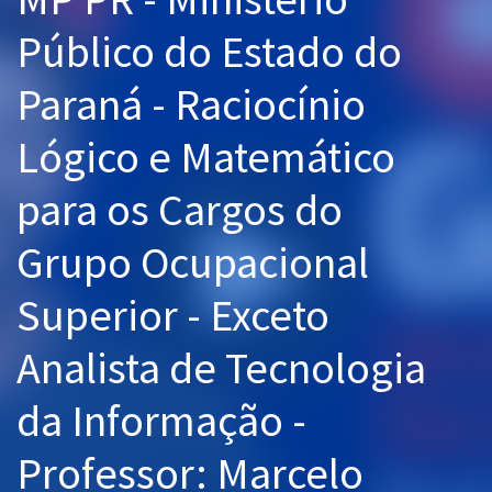
Pós
Público do Estado do
Graduação
Paraná - Raciocínio
OAB
Lógico e Matemático
Mentorias
para os Cargos do
Questões grátis
Grupo Ocupacional
Conteúdo gratuito
Superior - Exceto
Blog
Analista de Tecnologia
Aprovados
da Informação -
Atendimento
Professor: Marcelo