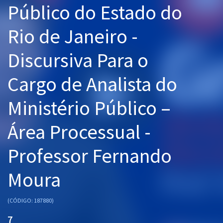
Público do Estado do
Pós
Rio de Janeiro -
Graduação
Discursiva Para o
OAB
Cargo de Analista do
Mentorias
Ministério Público –
Questões grátis
Conteúdo gratuito
Área Processual -
Blog
Professor Fernando
Aprovados
Moura
Atendimento
(CÓDIGO: 187880)
7