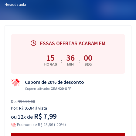
Horas de aula
ESSAS OFERTAS ACABAM EM:
15
36
00
:
:
HORAS
MIN
SEG
Cupom de 20% de desconto
Cupom ativado:
GRAN20-OFF
De:
R$ 119,80
Por:
R$ 95,84
à vista
R$ 7,99
ou
12x de
Economize R$ 23,96 (-20%)