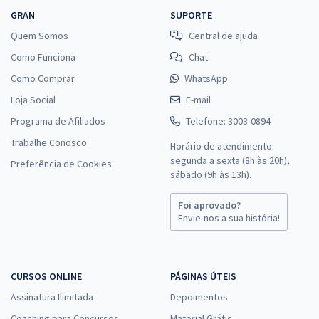
GRAN
SUPORTE
Quem Somos
Central de ajuda
Como Funciona
Chat
Como Comprar
WhatsApp
Loja Social
E-mail
Programa de Afiliados
Telefone: 3003-0894
Trabalhe Conosco
Horário de atendimento:
segunda a sexta (8h às 20h),
Preferência de Cookies
sábado (9h às 13h).
Foi aprovado?
Envie-nos a sua história!
CURSOS ONLINE
PÁGINAS ÚTEIS
Assinatura Ilimitada
Depoimentos
Coaching para Concursos
Material Grátis