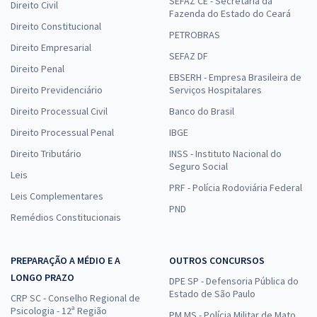
SEFAZ CE - Secretaria da
Direito Civil
Fazenda do Estado do Ceará
Direito Constitucional
PETROBRAS
Direito Empresarial
SEFAZ DF
Direito Penal
EBSERH - Empresa Brasileira de
Direito Previdenciário
Serviços Hospitalares
Direito Processual Civil
Banco do Brasil
Direito Processual Penal
IBGE
Direito Tributário
INSS - Instituto Nacional do
Seguro Social
Leis
PRF - Polícia Rodoviária Federal
Leis Complementares
PND
Remédios Constitucionais
PREPARAÇÃO A MÉDIO E A
OUTROS CONCURSOS
LONGO PRAZO
DPE SP - Defensoria Pública do
Estado de São Paulo
CRP SC - Conselho Regional de
Psicologia - 12ª Região
PM MS - Polícia Militar de Mato