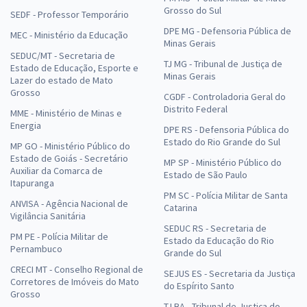
Grosso do Sul
SEDF - Professor Temporário
DPE MG - Defensoria Pública de
MEC - Ministério da Educação
Minas Gerais
SEDUC/MT - Secretaria de
TJ MG - Tribunal de Justiça de
Estado de Educação, Esporte e
Minas Gerais
Lazer do estado de Mato
Grosso
CGDF - Controladoria Geral do
Distrito Federal
MME - Ministério de Minas e
Energia
DPE RS - Defensoria Pública do
Estado do Rio Grande do Sul
MP GO - Ministério Público do
Estado de Goiás - Secretário
MP SP - Ministério Público do
Auxiliar da Comarca de
Estado de São Paulo
Itapuranga
PM SC - Polícia Militar de Santa
ANVISA - Agência Nacional de
Catarina
Vigilância Sanitária
SEDUC RS - Secretaria de
PM PE - Polícia Militar de
Estado da Educação do Rio
Pernambuco
Grande do Sul
CRECI MT - Conselho Regional de
SEJUS ES - Secretaria da Justiça
Corretores de Imóveis do Mato
do Espírito Santo
Grosso
TJ BA - Tribunal de Justiça do