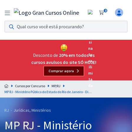
0
Assinatura Ilimitada 11
Acesso a todos os cursos. Teste grátis por 7 dias!
Assinatura OAB Até Passar
Acesso ilimitado a toda preparação para o Exame da
Desconto de
20% em todos os
Ordem, até você passar!
cursos avulsos do site SÓ HOJE!
Comprar agora
Residências Multiprofissionais
Preparação completa e intensiva para as principais
Cursos por Concurso
MP/RJ
residências em saúde do Brasil
MP RJ - Ministério Público do Estado do Rio de Janeiro - Discursiva Para o Cargo de Analista do Ministério Público – Área Processual - Professor Fernando Moura
Concursos
RJ - Jurídicas, Ministérios
Assinatura Ilimitada
MP RJ - Ministério
Cursos 20% OFF