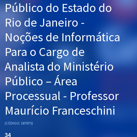
Público do Estado do
Pós
Rio de Janeiro -
Graduação
Noções de Informática
OAB
Para o Cargo de
Mentorias
Analista do Ministério
Questões grátis
Conteúdo gratuito
Público – Área
Blog
Processual - Professor
Aprovados
Maurício Franceschini
Atendimento
(CÓDIGO: 187875)
34