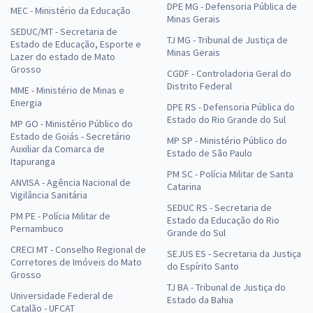
DPE MG - Defensoria Pública de
MEC - Ministério da Educação
Minas Gerais
SEDUC/MT - Secretaria de
TJ MG - Tribunal de Justiça de
Estado de Educação, Esporte e
Minas Gerais
Lazer do estado de Mato
Grosso
CGDF - Controladoria Geral do
Distrito Federal
MME - Ministério de Minas e
Energia
DPE RS - Defensoria Pública do
Estado do Rio Grande do Sul
MP GO - Ministério Público do
Estado de Goiás - Secretário
MP SP - Ministério Público do
Auxiliar da Comarca de
Estado de São Paulo
Itapuranga
PM SC - Polícia Militar de Santa
ANVISA - Agência Nacional de
Catarina
Vigilância Sanitária
SEDUC RS - Secretaria de
PM PE - Polícia Militar de
Estado da Educação do Rio
Pernambuco
Grande do Sul
CRECI MT - Conselho Regional de
SEJUS ES - Secretaria da Justiça
Corretores de Imóveis do Mato
do Espírito Santo
Grosso
TJ BA - Tribunal de Justiça do
Universidade Federal de
Estado da Bahia
Catalão - UFCAT