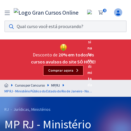
0
Assinatura Ilimitada 11
Acesso a todos os cursos. Teste grátis por 7 dias!
Assinatura OAB Até Passar
Acesso ilimitado a toda preparação para o Exame da
Desconto de
20% em todos os
Ordem, até você passar!
cursos avulsos do site SÓ HOJE!
Comprar agora
Residências Multiprofissionais
Preparação completa e intensiva para as principais
Cursos por Concurso
MP/RJ
residências em saúde do Brasil
MP RJ - Ministério Público do Estado do Rio de Janeiro - Noções de Informática Para o Cargo de Analista do Ministério Público – Área Processual - Professor Maurício Franceschini
Concursos
RJ - Jurídicas, Ministérios
Assinatura Ilimitada
MP RJ - Ministério
Cursos 20% OFF