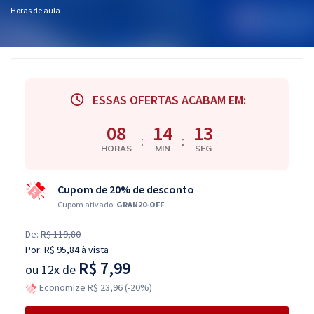
Horas de aula
ESSAS OFERTAS ACABAM EM:
08
14
12
:
:
HORAS
MIN
SEG
Cupom de 20% de desconto
Cupom ativado:
GRAN20-OFF
De:
R$ 119,80
Por:
R$ 95,84
à vista
R$ 7,99
ou
12x de
Economize R$ 23,96 (-20%)