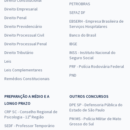
Direito Constitucional
PETROBRAS
Direito Empresarial
SEFAZ DF
Direito Penal
EBSERH - Empresa Brasileira de
Direito Previdenciário
Serviços Hospitalares
Direito Processual Civil
Banco do Brasil
Direito Processual Penal
IBGE
Direito Tributário
INSS - Instituto Nacional do
Seguro Social
Leis
PRF - Polícia Rodoviária Federal
Leis Complementares
PND
Remédios Constitucionais
PREPARAÇÃO A MÉDIO E A
OUTROS CONCURSOS
LONGO PRAZO
DPE SP - Defensoria Pública do
Estado de São Paulo
CRP SC - Conselho Regional de
Psicologia - 12ª Região
PM MS - Polícia Militar de Mato
Grosso do Sul
SEDF - Professor Temporário