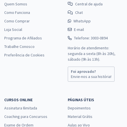
Quem Somos
Central de ajuda
Como Funciona
Chat
Como Comprar
WhatsApp
Loja Social
E-mail
Programa de Afiliados
Telefone: 3003-0894
Trabalhe Conosco
Horário de atendimento:
segunda a sexta (8h às 20h),
Preferência de Cookies
sábado (9h às 13h).
Foi aprovado?
Envie-nos a sua história!
CURSOS ONLINE
PÁGINAS ÚTEIS
Assinatura Ilimitada
Depoimentos
Coaching para Concursos
Material Grátis
Exame de Ordem
Aulas ao Vivo