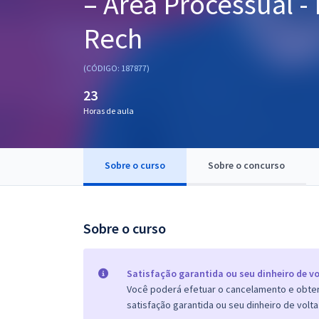
– Área Processual -
Pós
Rech
Graduação
(CÓDIGO: 187877)
OAB
23
Mentorias
Horas de aula
Questões grátis
Sobre o curso
Sobre o concurso
Conteúdo gratuito
Blog
Sobre o curso
Aprovados
Atendimento
Satisfação garantida ou seu dinheiro de vo
Você poderá efetuar o cancelamento e obter 
satisfação garantida ou seu dinheiro de volta