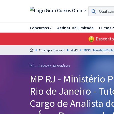
Assinatura Ilimitada 11
Concursos
Assinatura Ilimitada
Cursos 
Acesso a todos os cursos. Teste grátis por 7 dias!
Desconto
Assinatura OAB Até Passar
Acesso ilimitado a toda preparação para o Exame da
Cursos por Concurso
MP/RJ
Ordem, até você passar!
Residências Multiprofissionais
RJ - Jurídicas, Ministérios
Preparação completa e intensiva para as principais
MP RJ - Ministério 
residências em saúde do Brasil
Rio de Janeiro - Tut
Concursos
Assinatura Ilimitada
Cargo de Analista d
Cursos 20% OFF