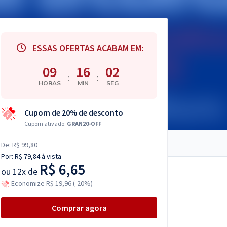
ESSAS OFERTAS ACABAM EM:
09
16
01
:
:
HORAS
MIN
SEG
Cupom de 20% de desconto
Cupom ativado:
GRAN20-OFF
De:
R$ 99,80
Por:
R$ 79,84
à vista
R$ 6,65
ou
12x de
Economize R$ 19,96 (-20%)
Comprar agora