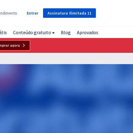
Assinatura
Ilimitada
11
endimento
Entrar
átis
Conteúdo gratuito
Blog
Aprovados
mprar agora