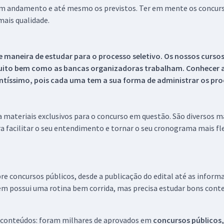
 em andamento e até mesmo os previstos. Ter em mente os concurso
ais qualidade.
 maneira de estudar para o processo seletivo. Os nossos curso
uito bem como as bancas organizadoras trabalham. Conhecer a
tíssimo, pois cada uma tem a sua forma de administrar os proc
 a materiais exclusivos para o concurso em questão. São diversos 
a facilitar o seu entendimento e tornar o seu cronograma mais fle
re concursos públicos, desde a publicação do edital até as inform
em possui uma rotina bem corrida, mas precisa estudar bons conte
 conteúdos: foram milhares de aprovados em
concursos públicos,