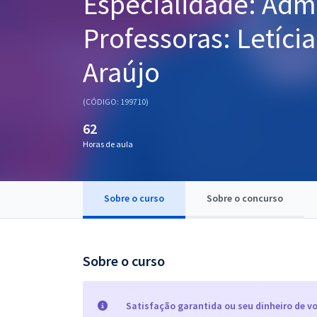
Especialidade: Admi
Pós
Professoras: Letícia
Graduação
Araújo
OAB
(CÓDIGO: 199710)
Mentorias
62
Horas de aula
Questões grátis
Conteúdo gratuito
Sobre o curso
Sobre o concurso
Blog
Aprovados
Sobre o curso
Atendimento
Satisfação garantida ou seu dinheiro de vo