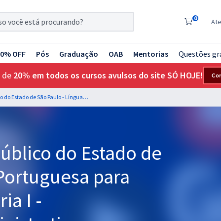
0
At
20% OFF
Pós
Graduação
OAB
Mentorias
Questões gr
 de
20% em todos os cursos avulsos do site SÓ HOJE!
Co
MP SP - Ministério Público do Estado de São Paulo - Língua Portuguesa para Auxiliar de Promotoria I - Especialidade: Administrativo - Professoras: Letícia Bastos e Vânia Araújo
Público do Estado de
 Portuguesa para
ia I -