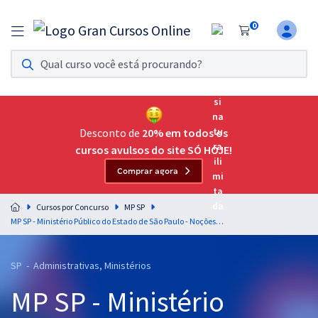
0
Assinatura Ilimitada 11
Acesso a todos os cursos. Teste grátis por 7 dias!
Assinatura OAB Até Passar
Acesso ilimitado a toda preparação para o Exame da
Desconto de
20% em todos os
Ordem, até você passar!
cursos avulsos do site SÓ HOJE!
Comprar agora
Residências Multiprofissionais
Preparação completa e intensiva para as principais
Cursos por Concurso
MP SP
residências em saúde do Brasil
MP SP - Ministério Público do Estado de São Paulo - Noções de Informática Auxiliar de Promotoria I - Especialidade: Administrativo - Professores: Fabrício Melo e Maurício Franceschini
Concursos
SP - Administrativas, Ministérios
Assinatura Ilimitada
MP SP - Ministério
Cursos 20% OFF