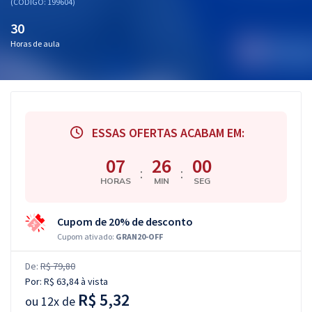
(CÓDIGO: 199604)
30
Horas de aula
ESSAS OFERTAS ACABAM EM:
07
25
59
:
:
HORAS
MIN
SEG
Cupom de 20% de desconto
Cupom ativado:
GRAN20-OFF
De:
R$ 79,80
Por:
R$ 63,84
à vista
R$ 5,32
ou
12x de