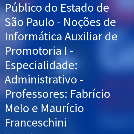
Público do Estado de
Pós
São Paulo - Noções de
Graduação
Informática Auxiliar de
OAB
Promotoria I -
Mentorias
Especialidade:
Questões grátis
Conteúdo gratuito
Administrativo -
Blog
Professores: Fabrício
Aprovados
Melo e Maurício
Atendimento
Franceschini