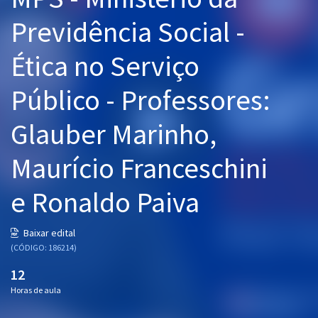
Pós
Previdência Social -
Graduação
Ética no Serviço
OAB
Público - Professores:
Mentorias
Glauber Marinho,
Questões grátis
Maurício Franceschini
Conteúdo gratuito
e Ronaldo Paiva
Blog
Aprovados
Baixar edital
(CÓDIGO: 186214)
Atendimento
12
Horas de aula