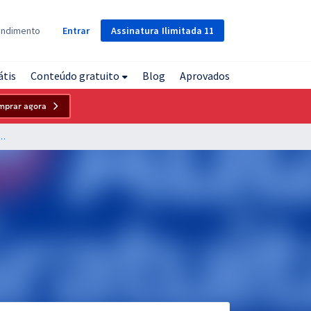
Assinatura
Ilimitada
11
endimento
Entrar
átis
Conteúdo gratuito
Blog
Aprovados
mprar agora
 Grosso do Sul - Matemática e Noções de Lógica para Todos os Cargos de Nível Superior - Professor: Josimar Padilha