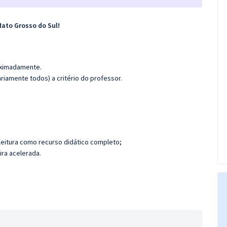
ato Grosso do Sul!
roximadamente.
iamente todos) a critério do professor.
leitura como recurso didático completo;
ira acelerada.