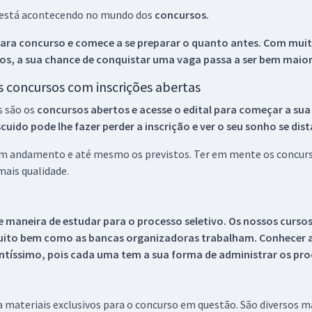
ue está acontecendo no mundo dos
concursos.
ara concurso e comece a se preparar o quanto antes. Com muita
os, a sua chance de conquistar uma vaga passa a ser bem maior
os concursos com inscrições abertas
s são os
concursos abertos e acesse o edital para começar a sua
ido pode lhe fazer perder a inscrição e ver o seu sonho se dis
 em andamento e até mesmo os previstos. Ter em mente os concurso
ais qualidade.
 maneira de estudar para o processo seletivo. Os nossos curso
uito bem como as bancas organizadoras trabalham. Conhecer a
tíssimo, pois cada uma tem a sua forma de administrar os proc
 a materiais exclusivos para o concurso em questão. São diversos 