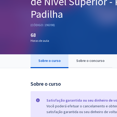
de Nível Superior -
Pós
Padilha
Graduação
(CÓDIGO: 196398)
OAB
68
Mentorias
Horas de aula
Questões grátis
Sobre o curso
Sobre o concurso
Conteúdo gratuito
Blog
Sobre o curso
Aprovados
Atendimento
Satisfação garantida ou seu dinheiro de vo
Você poderá efetuar o cancelamento e obter 
satisfação garantida ou seu dinheiro de volta