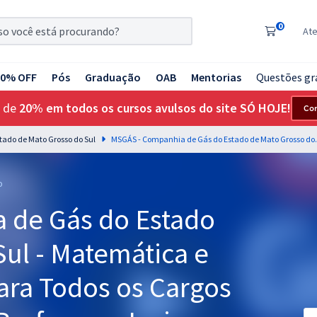
0
At
20% OFF
Pós
Graduação
OAB
Mentorias
Questões gr
 de
20% em todos os cursos avulsos do site SÓ HOJE!
Co
ado de Mato Grosso do Sul
MSGÁS - Companhia de Gás do Estado de Mato
o
 de Gás do Estado
ul - Matemática e
ara Todos os Cargos