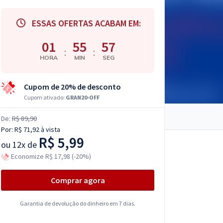
ESSAS OFERTAS ACABAM EM:
01
55
56
:
:
HORA
MIN
SEG
Cupom de 20% de desconto
Cupom ativado:
GRAN20-OFF
De:
R$ 89,90
Por:
R$ 71,92
à vista
R$ 5,99
ou
12x de
Economize R$ 17,98 (-20%)
Comprar agora
Garantia de devolução do dinheiro em 7 dias.