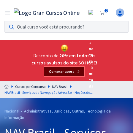
0
Assinatura Ilimitada 11
Acesso a todos os cursos. Teste grátis por 7 dias!
Assinatura OAB Até Passar
Acesso ilimitado a toda preparação para o Exame da
Desconto de
20% em todos os
Ordem, até você passar!
cursos avulsos do site SÓ HOJE!
Comprar agora
Residências Multiprofissionais
Preparação completa e intensiva para as principais
Cursos por Concurso
NAV Brasil
residências em saúde do Brasil
NAV Brasil - Serviços de Navegação Aérea S.A - Noções de Ética e Integridade - Professores: Katia Lima, Cassiano Salim e Gustavo Scatolino
Concursos
Nacional - Administrativas, Jurídicas, Outras, Tecnologia da
Assinatura Ilimitada
Informação
Cursos 20% OFF
NAV Brasil - Serviços