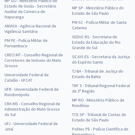
MP GO - Ministério Público do
Estado de Goiás - Secretário
MP SP - Ministério Público do
Auxiliar da Comarca de
Estado de São Paulo
Itapuranga
PM SC - Polícia Militar de Santa
ANVISA - Agência Nacional de
Catarina
Vigilância Sanitária
SEDUC RS - Secretaria de
PM PE - Polícia Militar de
Estado da Educação do Rio
Pernambuco
Grande do Sul
CRECI MT - Conselho Regional de
SEJUS ES - Secretaria da Justiça
Corretores de Imóveis do Mato
do Espírito Santo
Grosso
TJ BA - Tribunal de Justiça do
Universidade Federal de
Estado da Bahia
Catalão - UFCAT
TRF 3 - Tribunal Regional Federal
UFR - Universidade Federal de
da 3ª Região
Rondonópolis
MP RO - Ministério Público de
CRA MS - Conselho Regional de
Rondônia
Administração do Mato Grosso
do Sul
TCE SP - Tribunal de Contas do
Estado de São Paulo
UFJ - Universidade Federal de
Jataí
Politec PE - Polícia Científica de
Pernambuco