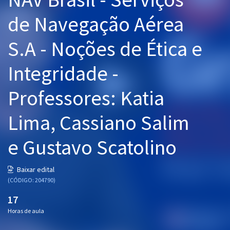
Pós
de Navegação Aérea
Graduação
S.A - Noções de Ética e
OAB
Integridade -
Mentorias
Professores: Katia
Questões grátis
Lima, Cassiano Salim
Conteúdo gratuito
e Gustavo Scatolino
Blog
Aprovados
Baixar edital
(CÓDIGO: 204790)
Atendimento
17
Horas de aula