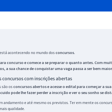
ue está acontecendo no mundo dos
concursos.
ara concurso e comece a se preparar o quanto antes. Com muita
os, a sua chance de conquistar uma vaga passa a ser bem maior
os concursos com inscrições abertas
s são os
concursos abertos e acesse o edital para começar a sua
ido pode lhe fazer perder a inscrição e ver o seu sonho se dis
 em andamento e até mesmo os previstos. Ter em mente os concurso
ais qualidade.