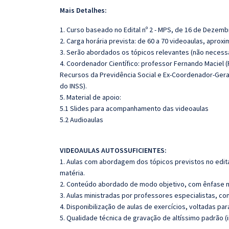
Mais Detalhes:
1. Curso baseado no Edital nº 2 - MPS, de 16 de Dezemb
2. Carga horária prevista: de 60 a 70 videoaulas, apro
3. Serão abordados os tópicos relevantes (não necessa
4. Coordenador Científico: professor Fernando Maciel 
Recursos da Previdência Social e Ex-Coordenador-Geral
do INSS).
5. Material de apoio:
5.1 Slides para acompanhamento das videoaulas
5.2 Audioaulas
VIDEOAULAS AUTOSSUFICIENTES:
1. Aulas com abordagem dos tópicos previstos no edita
matéria.
2. Conteúdo abordado de modo objetivo, com ênfase n
3. Aulas ministradas por professores especialistas, co
4. Disponibilização de aulas de exercícios, voltadas pa
5. Qualidade técnica de gravação de altíssimo padrão 