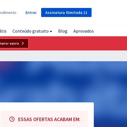
Assinatura
Ilimitada
11
endimento
Entrar
átis
Conteúdo gratuito
Blog
Aprovados
mprar agora
ESSAS OFERTAS ACABAM EM: