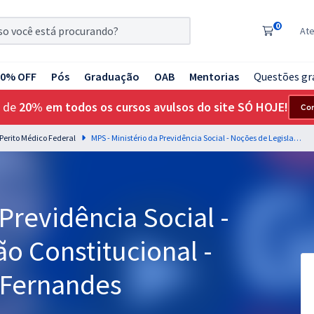
0
At
20% OFF
Pós
Graduação
OAB
Mentorias
Questões gr
 de
20% em todos os cursos avulsos do site SÓ HOJE!
Co
 Perito Médico Federal
MPS - Ministério da Previdência Social - Noções de Legislação Constitucional - Professor: Aragonê Fernandes
Previdência Social -
o Constitucional -
 Fernandes