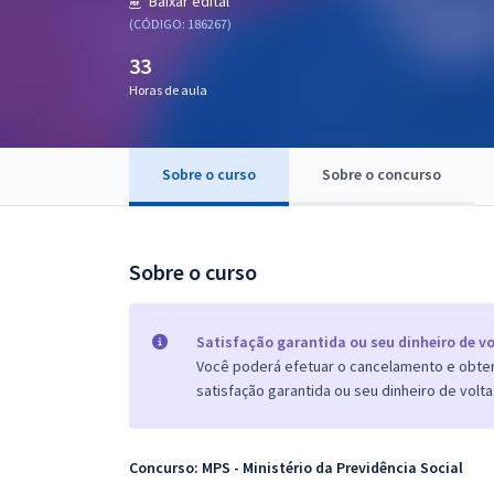
Baixar edital
Pós
(CÓDIGO: 186267)
33
Graduação
Horas de aula
OAB
Mentorias
Sobre o curso
Sobre o concurso
Questões grátis
Sobre o curso
Conteúdo gratuito
Blog
Satisfação garantida ou seu dinheiro de vo
Aprovados
Você poderá efetuar o cancelamento e obter 
satisfação garantida ou seu dinheiro de volta
Atendimento
Concurso: MPS - Ministério da Previdência Social