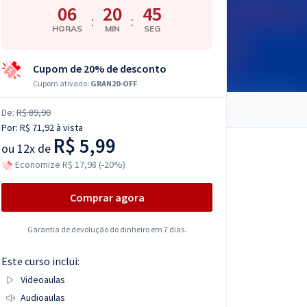
06
20
44
:
:
HORAS
MIN
SEG
Cupom de 20% de desconto
Cupom ativado:
GRAN20-OFF
De:
R$ 89,90
Por:
R$ 71,92
à vista
R$ 5,99
ou
12x de
Economize R$ 17,98 (-20%)
Comprar agora
Garantia de devolução do dinheiro em 7 dias.
Este curso inclui:
Videoaulas
Audioaulas