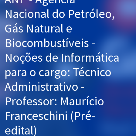
Pós
Nacional do Petróleo,
Graduação
Gás Natural e
OAB
Biocombustíveis -
Mentorias
Noções de Informática
Questões grátis
para o cargo: Técnico
Conteúdo gratuito
Administrativo -
Blog
Professor: Maurício
Aprovados
Franceschini (Pré-
Atendimento
edital)