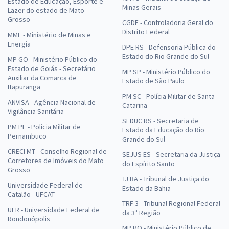
Estado de Educação, Esporte e
Minas Gerais
Lazer do estado de Mato
Grosso
CGDF - Controladoria Geral do
Distrito Federal
MME - Ministério de Minas e
Energia
DPE RS - Defensoria Pública do
Estado do Rio Grande do Sul
MP GO - Ministério Público do
Estado de Goiás - Secretário
MP SP - Ministério Público do
Auxiliar da Comarca de
Estado de São Paulo
Itapuranga
PM SC - Polícia Militar de Santa
ANVISA - Agência Nacional de
Catarina
Vigilância Sanitária
SEDUC RS - Secretaria de
PM PE - Polícia Militar de
Estado da Educação do Rio
Pernambuco
Grande do Sul
CRECI MT - Conselho Regional de
SEJUS ES - Secretaria da Justiça
Corretores de Imóveis do Mato
do Espírito Santo
Grosso
TJ BA - Tribunal de Justiça do
Universidade Federal de
Estado da Bahia
Catalão - UFCAT
TRF 3 - Tribunal Regional Federal
UFR - Universidade Federal de
da 3ª Região
Rondonópolis
MP RO - Ministério Público de