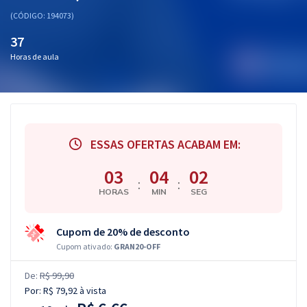
(CÓDIGO: 194073)
37
Horas de aula
ESSAS OFERTAS ACABAM EM:
03
04
02
:
:
HORAS
MIN
SEG
Cupom de 20% de desconto
Cupom ativado:
GRAN20-OFF
De:
R$ 99,90
Por:
R$ 79,92
à vista