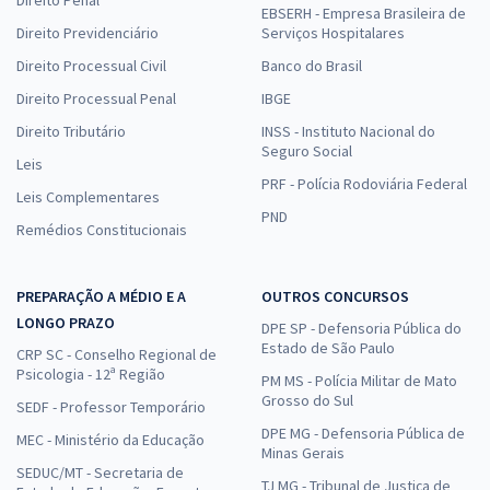
EBSERH - Empresa Brasileira de
Direito Previdenciário
Serviços Hospitalares
Direito Processual Civil
Banco do Brasil
Direito Processual Penal
IBGE
Direito Tributário
INSS - Instituto Nacional do
Seguro Social
Leis
PRF - Polícia Rodoviária Federal
Leis Complementares
PND
Remédios Constitucionais
PREPARAÇÃO A MÉDIO E A
OUTROS CONCURSOS
LONGO PRAZO
DPE SP - Defensoria Pública do
Estado de São Paulo
CRP SC - Conselho Regional de
Psicologia - 12ª Região
PM MS - Polícia Militar de Mato
Grosso do Sul
SEDF - Professor Temporário
DPE MG - Defensoria Pública de
MEC - Ministério da Educação
Minas Gerais
SEDUC/MT - Secretaria de
TJ MG - Tribunal de Justiça de