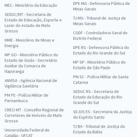
DPE MG - Defensoria Pública de
MEC - Ministério da Educação
Minas Gerais
SEDUC/MT - Secretaria de
TJ MG - Tribunal de Justiça de
Estado de Educação, Esporte e
Minas Gerais
Lazer do estado de Mato
Grosso
CGDF - Controladoria Geral do
Distrito Federal
MME - Ministério de Minas e
Energia
DPE RS - Defensoria Pública do
Estado do Rio Grande do Sul
MP GO - Ministério Público do
Estado de Goiás - Secretário
MP SP - Ministério Público do
Auxiliar da Comarca de
Estado de São Paulo
Itapuranga
PM SC - Polícia Militar de Santa
ANVISA - Agência Nacional de
Catarina
Vigilância Sanitária
SEDUC RS - Secretaria de
PM PE - Polícia Militar de
Estado da Educação do Rio
Pernambuco
Grande do Sul
CRECI MT - Conselho Regional de
SEJUS ES - Secretaria da Justiça
Corretores de Imóveis do Mato
do Espírito Santo
Grosso
TJ BA - Tribunal de Justiça do
Universidade Federal de
Estado da Bahia
Catalão - UFCAT