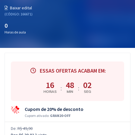
Pós
Baixar edital
(CÓDIGO: 166671)
Graduação
0
Horas de aula
OAB
Mentorias
Questões grátis
ESSAS OFERTAS ACABAM EM:
Conteúdo gratuito
16
48
02
Blog
:
:
HORAS
MIN
SEG
Aprovados
Cupom de 20% de desconto
Atendimento
Cupom ativado:
GRAN20-OFF
De:
R$ 49,90