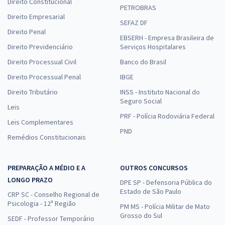
Direito Constitucional
PETROBRAS
Direito Empresarial
SEFAZ DF
Direito Penal
EBSERH - Empresa Brasileira de
Direito Previdenciário
Serviços Hospitalares
Direito Processual Civil
Banco do Brasil
Direito Processual Penal
IBGE
Direito Tributário
INSS - Instituto Nacional do
Seguro Social
Leis
PRF - Polícia Rodoviária Federal
Leis Complementares
PND
Remédios Constitucionais
PREPARAÇÃO A MÉDIO E A
OUTROS CONCURSOS
LONGO PRAZO
DPE SP - Defensoria Pública do
Estado de São Paulo
CRP SC - Conselho Regional de
Psicologia - 12ª Região
PM MS - Polícia Militar de Mato
Grosso do Sul
SEDF - Professor Temporário