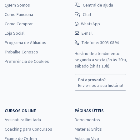
Quem Somos
Central de ajuda
Como Funciona
Chat
Como Comprar
WhatsApp
Loja Social
E-mail
Programa de Afiliados
Telefone: 3003-0894
Trabalhe Conosco
Horário de atendimento:
segunda a sexta (8h às 20h),
Preferência de Cookies
sábado (9h às 13h).
Foi aprovado?
Envie-nos a sua história!
CURSOS ONLINE
PÁGINAS ÚTEIS
Assinatura Ilimitada
Depoimentos
Coaching para Concursos
Material Grátis
Exame de Ordem
Aulas ao Vivo