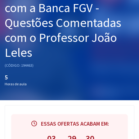
com a Banca FGV -
Pós
Questões Comentadas
Graduação
com o Professor João
OAB
Leles
Mentorias
Questões grátis
(CÓDIGO: 194463)
5
Conteúdo gratuito
Horas de aula
Blog
Aprovados
Atendimento
ESSAS OFERTAS ACABAM EM:
03
29
29