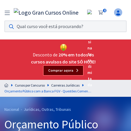
0
Assinatura Ilimitada 11
Acesso a todos os cursos. Teste grátis por 7 dias!
Assinatura OAB Até Passar
Acesso ilimitado a toda preparação para o Exame da
Desconto de
20% em todos os
Ordem, até você passar!
cursos avulsos do site SÓ HOJE!
Comprar agora
Residências Multiprofissionais
Preparação completa e intensiva para as principais
Cursos por Concurso
Carreiras Jurídicas
residências em saúde do Brasil
Orçamento Público com a Banca FGV - Questões Comentadas com o Professor João Leles
Concursos
Nacional - Jurídicas, Outras, Tribunais
Assinatura Ilimitada
Orçamento Público
Cursos 20% OFF