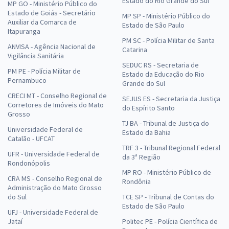
Estado do Rio Grande do Sul
MP GO - Ministério Público do
Estado de Goiás - Secretário
MP SP - Ministério Público do
Auxiliar da Comarca de
Estado de São Paulo
Itapuranga
PM SC - Polícia Militar de Santa
ANVISA - Agência Nacional de
Catarina
Vigilância Sanitária
SEDUC RS - Secretaria de
PM PE - Polícia Militar de
Estado da Educação do Rio
Pernambuco
Grande do Sul
CRECI MT - Conselho Regional de
SEJUS ES - Secretaria da Justiça
Corretores de Imóveis do Mato
do Espírito Santo
Grosso
TJ BA - Tribunal de Justiça do
Universidade Federal de
Estado da Bahia
Catalão - UFCAT
TRF 3 - Tribunal Regional Federal
UFR - Universidade Federal de
da 3ª Região
Rondonópolis
MP RO - Ministério Público de
CRA MS - Conselho Regional de
Rondônia
Administração do Mato Grosso
do Sul
TCE SP - Tribunal de Contas do
Estado de São Paulo
UFJ - Universidade Federal de
Jataí
Politec PE - Polícia Científica de