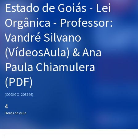
Estado de Goiás - Lei
Pós
Orgânica - Professor:
Graduação
Vandré Silvano
OAB
(VídeosAula) & Ana
Mentorias
Paula Chiamulera
Questões grátis
Conteúdo gratuito
(PDF)
Blog
(CÓDIGO: 203246)
Aprovados
4
Horas de aula
Atendimento