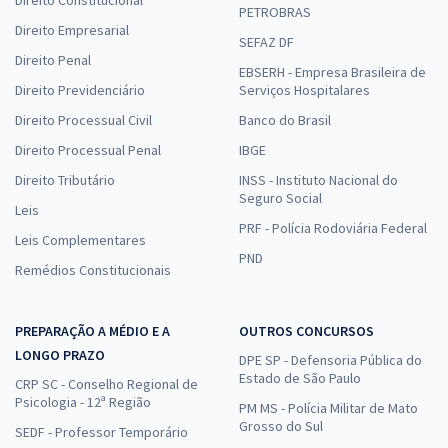
PETROBRAS
Direito Empresarial
SEFAZ DF
Direito Penal
EBSERH - Empresa Brasileira de
Direito Previdenciário
Serviços Hospitalares
Direito Processual Civil
Banco do Brasil
Direito Processual Penal
IBGE
Direito Tributário
INSS - Instituto Nacional do
Seguro Social
Leis
PRF - Polícia Rodoviária Federal
Leis Complementares
PND
Remédios Constitucionais
PREPARAÇÃO A MÉDIO E A
OUTROS CONCURSOS
LONGO PRAZO
DPE SP - Defensoria Pública do
Estado de São Paulo
CRP SC - Conselho Regional de
Psicologia - 12ª Região
PM MS - Polícia Militar de Mato
Grosso do Sul
SEDF - Professor Temporário