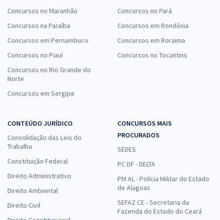
Concursos no Maranhão
Concursos no Pará
Concursos na Paraíba
Concursos em Rondônia
Concursos em Pernambuco
Concursos em Roraima
Concursos no Piauí
Concursos no Tocantins
Concursos no Rio Grande do
Norte
Concursos em Sergipe
CONTEÚDO JURÍDICO
CONCURSOS MAIS
PROCURADOS
Consolidação das Leis do
Trabalho
SEDES
Constituição Federal
PC DF - DELTA
Direito Administrativo
PM AL - Polícia Militar do Estado
de Alagoas
Direito Ambiental
SEFAZ CE - Secretaria da
Direito Civil
Fazenda do Estado do Ceará
Direito Constitucional