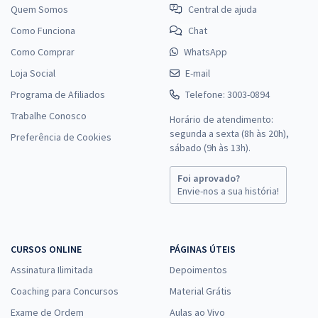
Quem Somos
Central de ajuda
Como Funciona
Chat
Como Comprar
WhatsApp
Loja Social
E-mail
Programa de Afiliados
Telefone: 3003-0894
Trabalhe Conosco
Horário de atendimento:
segunda a sexta (8h às 20h),
Preferência de Cookies
sábado (9h às 13h).
Foi aprovado?
Envie-nos a sua história!
CURSOS ONLINE
PÁGINAS ÚTEIS
Assinatura Ilimitada
Depoimentos
Coaching para Concursos
Material Grátis
Exame de Ordem
Aulas ao Vivo