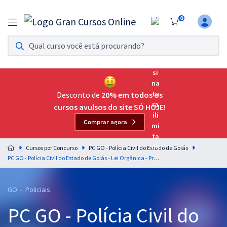
0
Assinatura Ilimitada 11
Acesso a todos os cursos. Teste grátis por 7 dias!
Assinatura OAB Até Passar
Acesso ilimitado a toda preparação para o Exame da
Desconto de
20% em todos os
Ordem, até você passar!
cursos avulsos do site SÓ HOJE!
Comprar agora
Residências Multiprofissionais
Preparação completa e intensiva para as principais
Cursos por Concurso
PC GO - Polícia Civil do Estado de Goiás
residências em saúde do Brasil
PC GO - Polícia Civil do Estado de Goiás - Lei Orgânica - Professor: Vandré Silvano (VídeosAula) & Ana Paula Chiamulera (PDF)
Concursos
GO - Policiais
Assinatura Ilimitada
PC GO - Polícia Civil do
Cursos 20% OFF