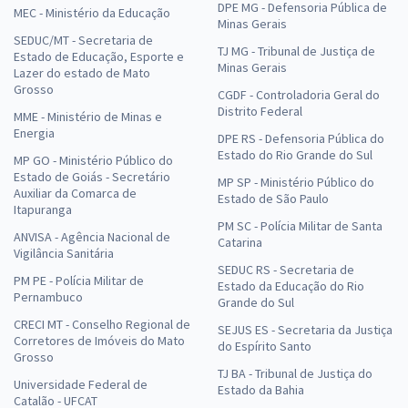
DPE MG - Defensoria Pública de
MEC - Ministério da Educação
Minas Gerais
SEDUC/MT - Secretaria de
TJ MG - Tribunal de Justiça de
Estado de Educação, Esporte e
Minas Gerais
Lazer do estado de Mato
Grosso
CGDF - Controladoria Geral do
Distrito Federal
MME - Ministério de Minas e
Energia
DPE RS - Defensoria Pública do
Estado do Rio Grande do Sul
MP GO - Ministério Público do
Estado de Goiás - Secretário
MP SP - Ministério Público do
Auxiliar da Comarca de
Estado de São Paulo
Itapuranga
PM SC - Polícia Militar de Santa
ANVISA - Agência Nacional de
Catarina
Vigilância Sanitária
SEDUC RS - Secretaria de
PM PE - Polícia Militar de
Estado da Educação do Rio
Pernambuco
Grande do Sul
CRECI MT - Conselho Regional de
SEJUS ES - Secretaria da Justiça
Corretores de Imóveis do Mato
do Espírito Santo
Grosso
TJ BA - Tribunal de Justiça do
Universidade Federal de
Estado da Bahia
Catalão - UFCAT