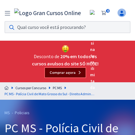
0
Assinatura Ilimitada 11
Acesso a todos os cursos. Teste grátis por 7 dias!
Assinatura OAB Até Passar
Acesso ilimitado a toda preparação para o Exame da
Desconto de
20% em todos os
Ordem, até você passar!
cursos avulsos do site SÓ HOJE!
Comprar agora
Residências Multiprofissionais
Preparação completa e intensiva para as principais
Cursos por Concurso
PC MS
residências em saúde do Brasil
PC MS - Polícia Civil de Mato Grosso do Sul - Direito Administrativo para Agente de Polícia Judiciária - Escrivão e Investigador de Polícia - Professor: Gustavo Scatolino (videoaulas) & Diogo Surdi (PDFs)
Concursos
MS - Policiais
Assinatura Ilimitada
PC MS - Polícia Civil de
Cursos 20% OFF