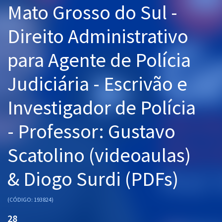
Mato Grosso do Sul -
Pós
Direito Administrativo
Graduação
para Agente de Polícia
OAB
Judiciária - Escrivão e
Mentorias
Investigador de Polícia
Questões grátis
Conteúdo gratuito
- Professor: Gustavo
Blog
Scatolino (videoaulas)
Aprovados
& Diogo Surdi (PDFs)
Atendimento
(CÓDIGO: 193824)
28