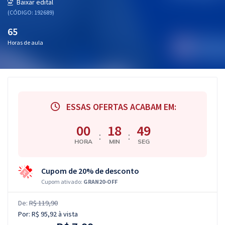
Baixar edital
(CÓDIGO: 192689)
65
Horas de aula
ESSAS OFERTAS ACABAM EM:
00
18
49
:
:
HORA
MIN
SEG
Cupom de 20% de desconto
Cupom ativado:
GRAN20-OFF
De:
R$ 119,90
Por:
R$ 95,92
à vista