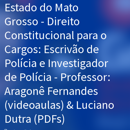
Estado do Mato
Pós
Grosso - Direito
Graduação
Constitucional para o
OAB
Cargos: Escrivão de
Mentorias
Polícia e Investigador
Questões grátis
Conteúdo gratuito
de Polícia - Professor:
Blog
Aragonê Fernandes
Aprovados
(videoaulas) & Luciano
Atendimento
Dutra (PDFs)