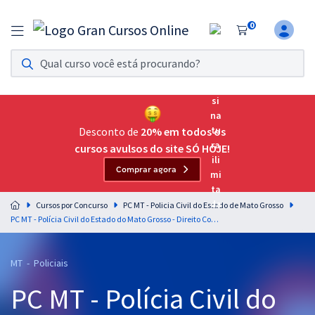
0
Assinatura Ilimitada 11
Acesso a todos os cursos. Teste grátis por 7 dias!
Assinatura OAB Até Passar
Acesso ilimitado a toda preparação para o Exame da
Desconto de
20% em todos os
Ordem, até você passar!
cursos avulsos do site SÓ HOJE!
Comprar agora
Residências Multiprofissionais
Preparação completa e intensiva para as principais
Cursos por Concurso
PC MT - Policia Civil do Estado de Mato Grosso
residências em saúde do Brasil
PC MT - Polícia Civil do Estado do Mato Grosso - Direito Constitucional para o Cargos: Escrivão de Polícia e Investigador de Polícia - Professor: Aragonê Fernandes (videoaulas) & Luciano Dutra (PDFs)
Concursos
MT - Policiais
Assinatura Ilimitada
PC MT - Polícia Civil do
Cursos 20% OFF