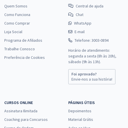
Quem Somos
Central de ajuda
Como Funciona
Chat
Como Comprar
WhatsApp
Loja Social
E-mail
Programa de Afiliados
Telefone: 3003-0894
Trabalhe Conosco
Horário de atendimento:
segunda a sexta (8h às 20h),
Preferência de Cookies
sábado (9h às 13h).
Foi aprovado?
Envie-nos a sua história!
CURSOS ONLINE
PÁGINAS ÚTEIS
Assinatura Ilimitada
Depoimentos
Coaching para Concursos
Material Grátis
Exame de Ordem
Aulas ao Vivo